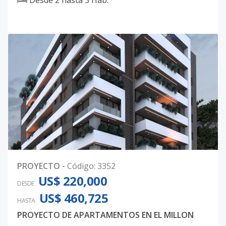
Desde
2
hasta
3
Hab.
PROYECTO
-
Código
:
3352
US$ 220,000
DESDE
US$ 460,725
HASTA
PROYECTO DE APARTAMENTOS EN EL MILLON