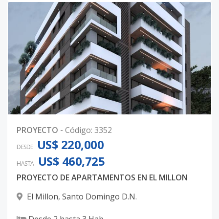
PROYECTO
-
Código
:
3352
US$ 220,000
DESDE
US$ 460,725
HASTA
PROYECTO DE APARTAMENTOS EN EL MILLON
El Millon
,
Santo Domingo D.N.