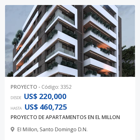
PROYECTO
-
Código
:
3352
US$ 220,000
DESDE
US$ 460,725
HASTA
PROYECTO DE APARTAMENTOS EN EL MILLON
El Millon
,
Santo Domingo D.N.