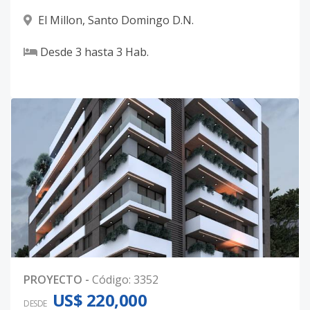
El Millon
,
Santo Domingo D.N.
Desde
3
hasta
3
Hab.
PROYECTO
-
Código
:
3352
US$ 220,000
DESDE