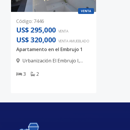
VENTA
Código
:
7446
US$ 295,000
VENTA
US$ 320,000
VENTA AMUEBLADO
Apartamento en el Embrujo 1
Urbanización El Embrujo I
,
Santiago
3
2