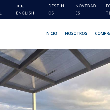
🇺🇸
DESTIN
NOVEDAD
F
L
ENGLISH
OS
ES
T
INICIO
NOSOTROS
COMPR