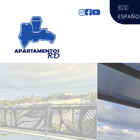
🇪🇸
ESPAÑO