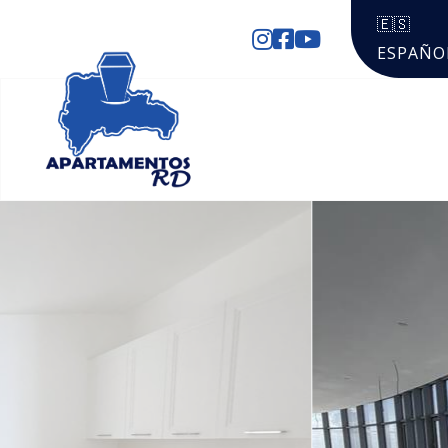
🇪🇸
ESPAÑO