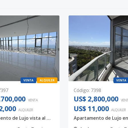
VENTA
ALQUILER
VENTA
7397
Código
:
7398
,700,000
US$ 2,800,000
VENTA
VEN
2,000
US$ 11,000
ALQUILER
ALQUILER
Apartamento de Lujo vista al mar piso 20