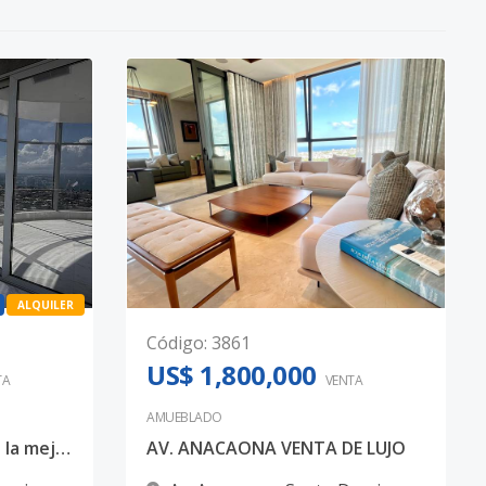
ALQUILER
Código
:
3861
US$ 1,800,000
TA
VENTA
AMUEBLADO
Apartamento de Lujo en la mejor torre piso 24
AV. ANACAONA VENTA DE LUJO