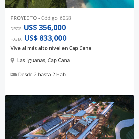
PROYECTO
-
Código
:
6058
US$ 356,000
DESDE
US$ 833,000
HASTA
Vive al más alto nivel en Cap Cana
Las Iguanas
,
Cap Cana
Desde
2
hasta
2
Hab.