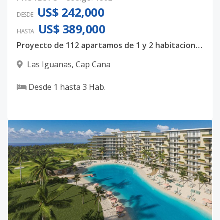
US$ 242,000
DESDE
US$ 389,000
HASTA
Proyecto de 112 apartamos de 1 y 2 habitaciones + family, PENTHOUSES disponibles 📍Ubicado en la zona privilegiada de Cap Cana, uno de los complejos con más reconocimiento del país. Situado Justo en el CAMPO DE GOLF Las Iguanas y al lado de PLAYA JUANILLO.
Las Iguanas
,
Cap Cana
Desde
1
hasta
3
Hab.