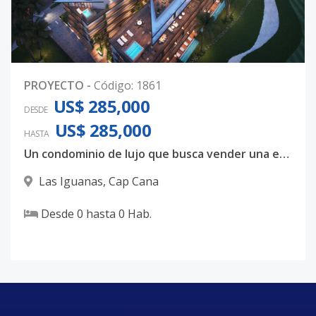
PROYECTO
-
Código
:
1861
US$ 285,000
DESDE
US$ 285,000
HASTA
Un condominio de lujo que busca vender una experencia de confort y exclusividad.
Las Iguanas
,
Cap Cana
Desde
0
hasta
0
Hab.