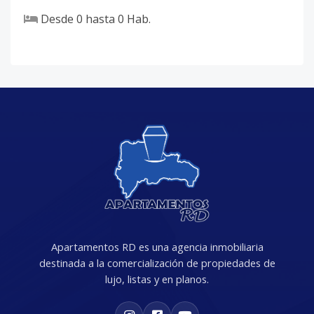
Desde
0
hasta
0
Hab.
F-205
-
1
2
-
1
-
Código
2035
-48
Apartamentos RD es una agencia inmobiliaria
destinada a la comercialización de propiedades de
lujo, listas y en planos.