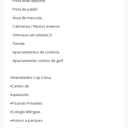
Pista multi deporte
·
Pista de pádel
·
Área de mascota
·
Calistenia / Fitness exterior
·
Gimnasio (en planta 2)
·
Tienda
·
Aparcamientos de cortesía
·
Aparcamiento coches de golf
·
Amenidades Cap Cana:
▪️Centro de
equitación.
▪️Piscinas Privadas.
▪️Colegio Bilingüe.
▪️Acceso a parques