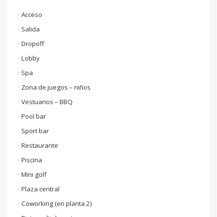
Acceso
·
Salida
·
Dropoff
·
Lobby
·
Spa
·
Zona de juegos – niños
·
Vestuarios – BBQ
·
Pool bar
·
Sport bar
·
Restaurante
·
Piscina
·
Mini golf
·
Plaza central
·
Coworking (en planta 2)
·