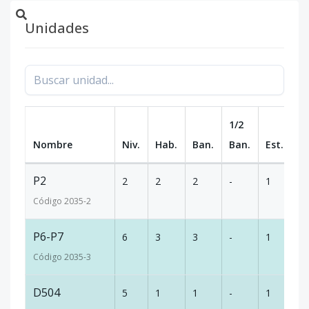
Unidades
1/2
Nombre
Niv.
Hab.
Ban.
Ban.
Est.
m
P2
2
2
2
-
1
11
Código
2035
-2
P6-P7
6
3
3
-
1
18
Código
2035
-3
D504
5
1
1
-
1
-