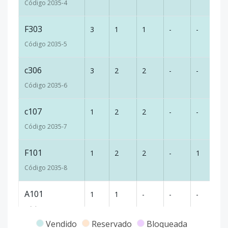
Código
2035
-4
F303
3
1
1
-
-
-
Código
2035
-5
c306
3
2
2
-
-
-
Código
2035
-6
c107
1
2
2
-
-
-
Código
2035
-7
F101
1
2
2
-
1
-
Código
2035
-8
A101
1
1
-
-
-
81
Código
2035
-9
Vendido
Reservado
Bloqueada