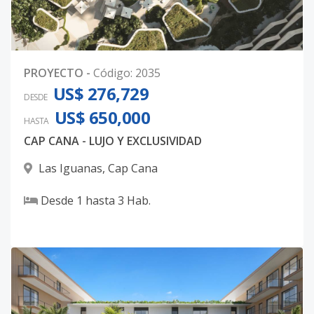
D104
1
1
-
-
-
91
Código
2035
-27
PROYECTO
-
Código
:
2035
E103
US$ 276,729
1
1
-
-
-
86
DESDE
Código
2035
-28
US$ 650,000
HASTA
CAP CANA - LUJO Y EXCLUSIVIDAD
E104
1
1
-
-
-
88
Las Iguanas
,
Cap Cana
Código
2035
-29
Desde
1
hasta
3
Hab.
G101
1
1
-
-
-
86
Código
2035
-30
G103
1
1
-
-
-
86
Código
2035
-31