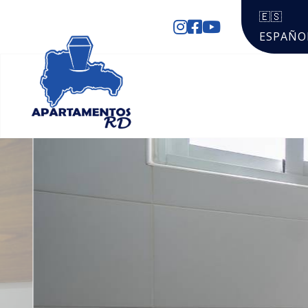
🇪🇸
ESPAÑO