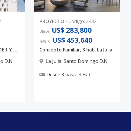
4
PROYECTO
-
Código
:
2432
US$ 283,800
DESDE
US$ 453,640
HASTA
SKY VIEW - VENTA APTS DE 1 Y 2 HAB PARA INVERSION
Concepto Familiar, 3 hab. La Julia
o D.N.
La Julia
,
Santo Domingo D.N.
Desde
3
hasta
3
Hab.