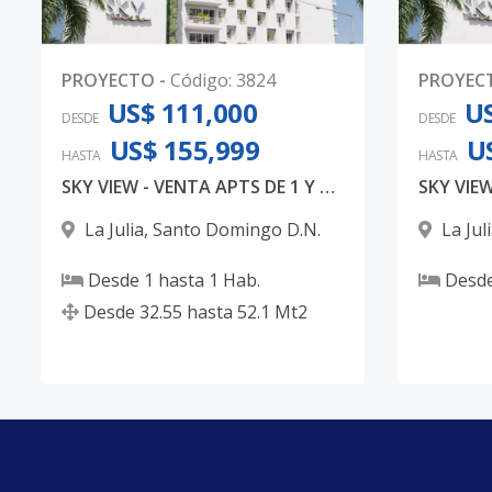
PROYECTO
-
Código
:
3824
PROYEC
US$ 111,000
US
DESDE
DESDE
US$ 155,999
U
HASTA
HASTA
SKY VIEW - VENTA APTS DE 1 Y 2 HAB PARA INVERSION
La Julia
,
Santo Domingo D.N.
La Jul
Desde
1
hasta
1
Hab.
Desd
Desde
32.55
hasta
52.1
Mt2