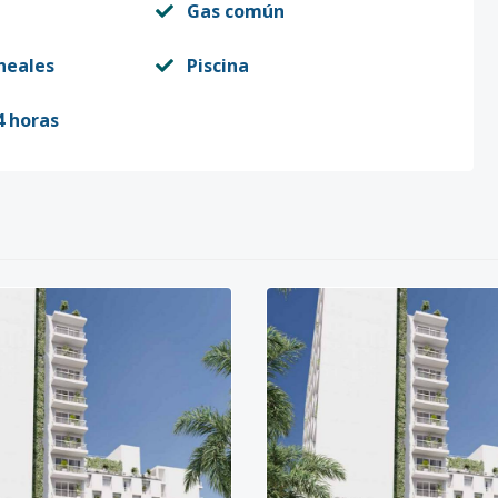
Gas común
neales
Piscina
4 horas