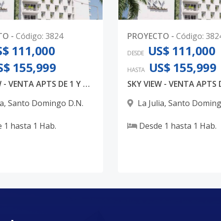
TO
-
Código
:
3824
PROYECTO
-
Código
:
382
$ 111,000
US$ 111,000
DESDE
S$ 155,999
US$ 155,999
HASTA
SKY VIEW - VENTA APTS DE 1 Y 2 HAB PARA INVERSION
ia
,
Santo Domingo D.N.
La Julia
,
Santo Doming
e
1
hasta
1
Hab.
Desde
1
hasta
1
Hab.