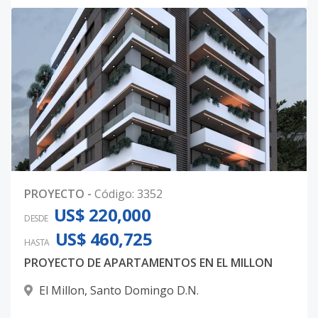
PROYECTO
-
Código
:
3352
US$ 220,000
DESDE
US$ 460,725
HASTA
PROYECTO DE APARTAMENTOS EN EL MILLON
El Millon
,
Santo Domingo D.N.