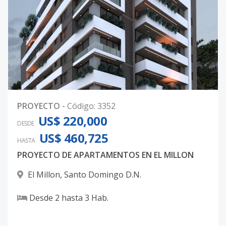
PROYECTO
-
Código
:
3352
US$ 220,000
DESDE
US$ 460,725
HASTA
PROYECTO DE APARTAMENTOS EN EL MILLON
El Millon
,
Santo Domingo D.N.
Desde
2
hasta
3
Hab.