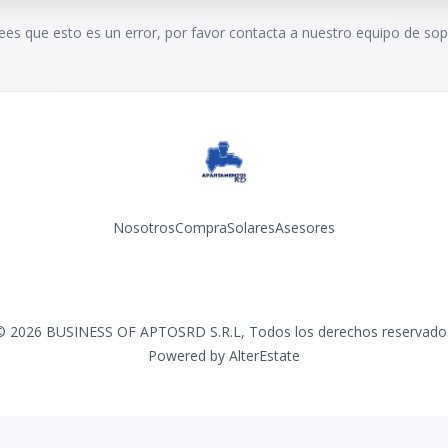
rees que esto es un error, por favor contacta a nuestro equipo de sop
Nosotros
Compra
Solares
Asesores
Facebook
Instagram
YouTube
©
2026
BUSINESS OF APTOSRD S.R.L
,
Todos los derechos reservado
Powered by
AlterEstate