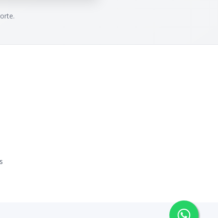
orte.
s