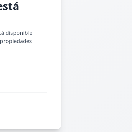
está
tá disponible
 propiedades