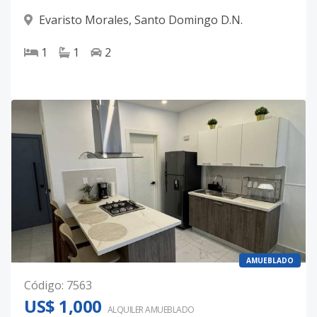
Evaristo Morales
,
Santo Domingo D.N.
1
1
2
AMUEBLADO
Código
:
7563
US$ 1,000
ALQUILER
AMUEBLADO