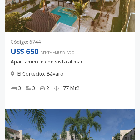
Código
:
6744
US$ 650
VENTA AMUEBLADO
Apartamento con vista al mar
El Cortecito
,
Bávaro
3
3
2
177
Mt2