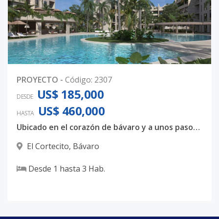
PROYECTO
-
Código
:
2307
US$ 185,000
DESDE
US$ 460,000
HASTA
Ubicado en el corazón de bávaro y a unos pasos de la playa, se ubica este exuberante y exclusivo proyecto.
El Cortecito
,
Bávaro
Desde
1
hasta
3
Hab.