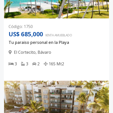
Código
:
1750
US$ 685,000
VENTA AMUEBLADO
Tu paraiso personal en la Playa
El Cortecito
,
Bávaro
3
3
2
165
Mt2