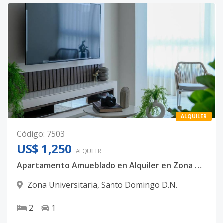
ALQUILER
Código
:
7503
US$ 1,250
ALQUILER
Apartamento Amueblado en Alquiler en Zona Universitaria | 2 Hab | Torre con Amenidades
Zona Universitaria
,
Santo Domingo D.N.
2
1