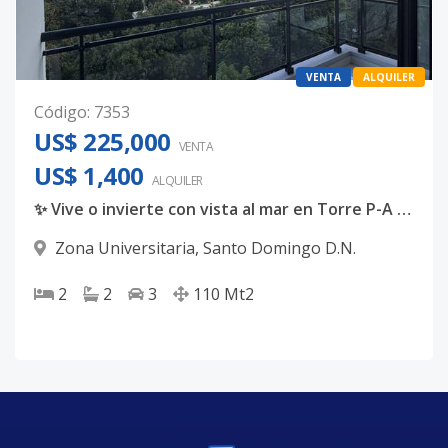
VENTA
ALQUILER
Código
:
7353
US$ 225,000
VENTA
US$ 1,400
ALQUILER
✨ Vive o invierte con vista al mar en Torre P-A 7 ✨
Zona Universitaria
,
Santo Domingo D.N.
2
2
3
110
Mt2