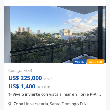
VENTA
ALQUILER
Código
:
7353
US$ 225,000
VENTA
US$ 1,400
ALQUILER
✨ Vive o invierte con vista al mar en Torre P-A 7 ✨
Zona Universitaria
,
Santo Domingo D.N.