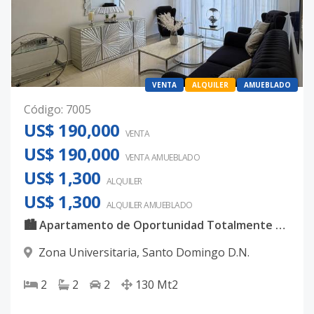
VENTA
ALQUILER
AMUEBLADO
Código
:
7005
US$ 190,000
VENTA
US$ 190,000
VENTA AMUEBLADO
US$ 1,300
ALQUILER
US$ 1,300
ALQUILER
AMUEBLADO
🏙️ Apartamento de Oportunidad Totalmente Amueblado en Zona Universitaria
Zona Universitaria
,
Santo Domingo D.N.
2
2
2
130
Mt2