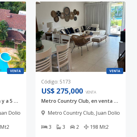
VENTA
VENTA
Código
:
5173
US$ 275,000
VENTA
Exclusiva villa con piscina y a 5 minutos de playa Juan Dolio
Metro Country Club, en venta hermoso apartamento amueblado, con área social
uan Dolio
Metro Country Club
,
Juan Dolio
Mt2
3
3
2
198
Mt2