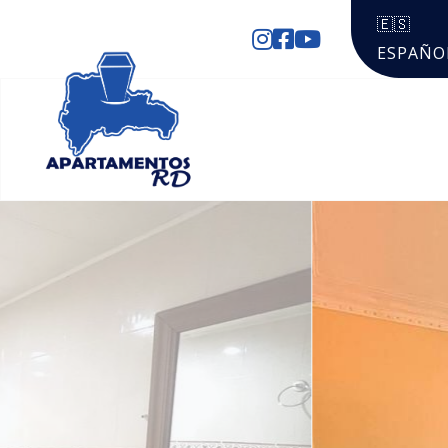
🇪🇸
ESPAÑO