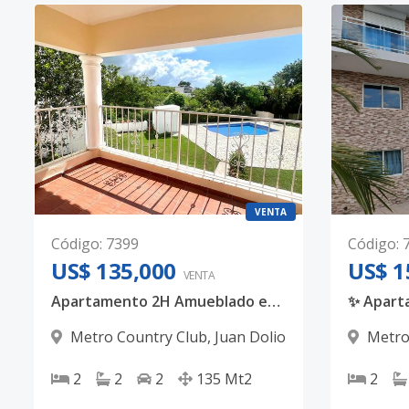
VENTA
Código
:
7399
Código
:
US$ 135,000
US$ 1
VENTA
Apartamento 2H Amueblado en Metro country club
Metro Country Club
,
Juan Dolio
Metro
2
2
2
135
Mt2
2