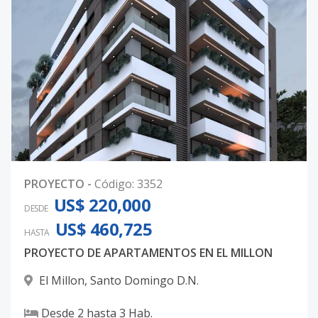
PROYECTO
-
Código
:
3352
US$ 220,000
DESDE
US$ 460,725
HASTA
PROYECTO DE APARTAMENTOS EN EL MILLON
El Millon
,
Santo Domingo D.N.
Desde
2
hasta
3
Hab.