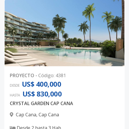
PROYECTO
-
Código
:
4381
US$ 400,000
DESDE
US$ 830,000
HASTA
CRYSTAL GARDEN CAP CANA
Cap Cana
,
Cap Cana
Desde
2
hasta
3
Hab.