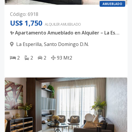
AMUEBLADO
Código
:
6918
US$ 1,750
ALQUILER
AMUEBLADO
✨ Apartamento Amueblado en Alquiler – La Esperilla ✨ 🏡 2 habitaciones | Ubicación privilegiada
La Esperilla
,
Santo Domingo D.N.
2
2
2
93
Mt2