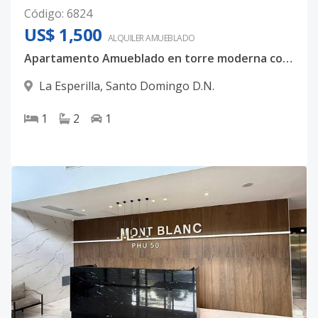
Código
:
6824
US$ 1,500
ALQUILER
AMUEBLADO
Apartamento Amueblado en torre moderna con àrea social En la Esperilla
La Esperilla
,
Santo Domingo D.N.
1
2
1