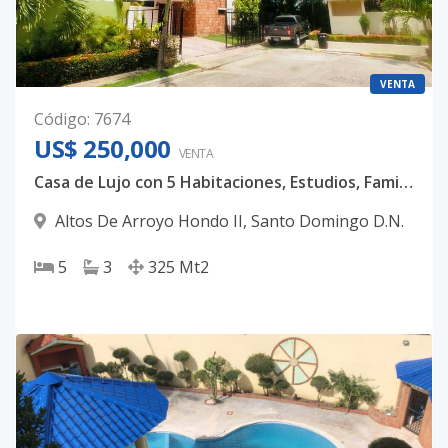
VENTA
Código
:
7674
US$ 250,000
VENTA
Casa de Lujo con 5 Habitaciones, Estudios, Family Room y Terraza
Altos De Arroyo Hondo II
,
Santo Domingo D.N.
5
3
325
Mt2