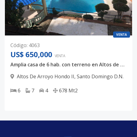
VENTA
Código
:
4063
US$ 650,000
VENTA
Amplia casa de 6 hab. con terreno en Altos de Arroyo Hondo II
Altos De Arroyo Hondo II
,
Santo Domingo D.N.
6
7
4
678
Mt2