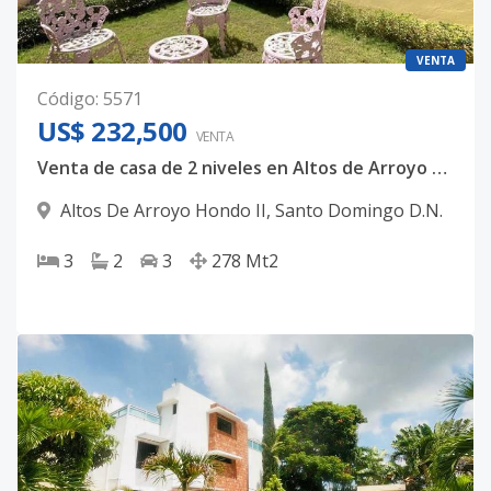
VENTA
Código
:
5571
US$ 232,500
VENTA
Venta de casa de 2 niveles en Altos de Arroyo Hondo II por US$232,500
Altos De Arroyo Hondo II
,
Santo Domingo D.N.
3
2
3
278
Mt2