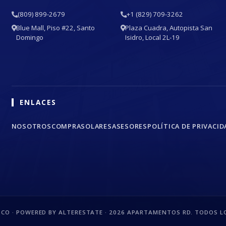
(809) 899-2679
+1 (829) 709-3262
Blue Mall, Piso #22, Santo
Plaza Cuadra, Autopista San
Domingo
Isidro, Local 2L-19
ENLACES
NOSOTROS
COMPRA
SOLARES
ASESORES
POLÍTICA DE PRIVACID
CO · POWERED BY ALTERESTATE ·
2026
APARTAMENTOS RD. TODOS LO