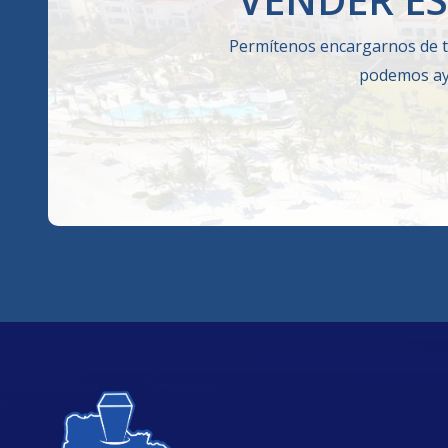
Permítenos encargarnos de t
podemos ayu