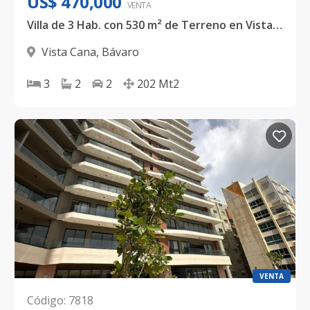
US$ 470,000
VENTA
Villa de 3 Hab. con 530 m² de Terreno en Vista Cana, Punta Cana - 202 m² de construcción
Vista Cana
,
Bávaro
3
2
2
202
Mt2
VENTA
Código
:
7818