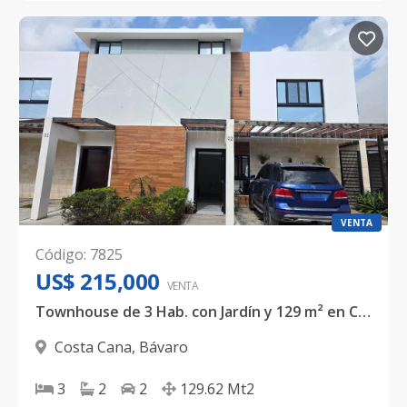
VENTA
Código
:
7825
US$ 215,000
VENTA
Townhouse de 3 Hab. con Jardín y 129 m² en Costa Cana, Bávaro - US$ 215,000
Costa Cana
,
Bávaro
3
2
2
129.62
Mt2