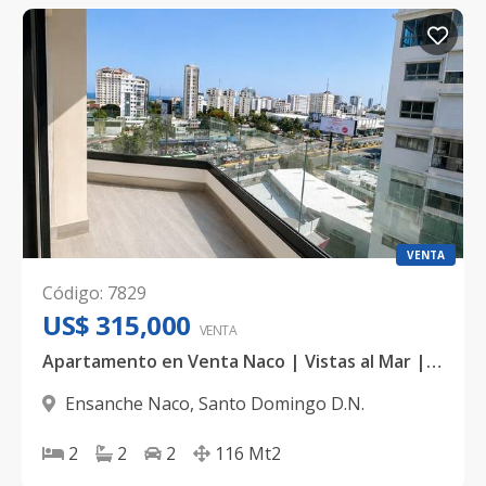
VENTA
Código
:
7829
US$ 315,000
VENTA
Apartamento en Venta Naco | Vistas al Mar | 2 Habitaciones
Ensanche Naco
,
Santo Domingo D.N.
2
2
2
116
Mt2