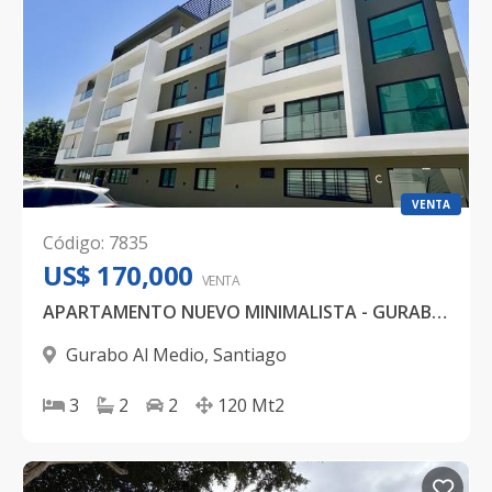
VENTA
Código
:
7835
US$ 170,000
VENTA
APARTAMENTO NUEVO MINIMALISTA - GURABO - SANTIAGO
Gurabo Al Medio
,
Santiago
3
2
2
120
Mt2