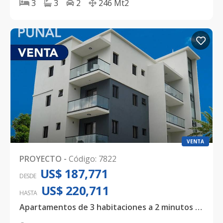
3
3
2
246
Mt2
VENTA
PROYECTO
-
Código
:
7822
US$ 187,771
DESDE
US$ 220,711
HASTA
Apartamentos de 3 habitaciones a 2 minutos del Aeropuerto Internacional del Cibao