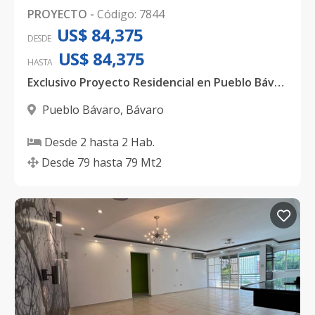
PROYECTO
-
Código
:
7844
US$ 84,375
DESDE
US$ 84,375
HASTA
Exclusivo Proyecto Residencial en Pueblo Bávaro, Cercano a Downtown Punta Cana
Pueblo Bávaro
,
Bávaro
Desde
2
hasta
2
Hab.
Desde
79
hasta
79
Mt2