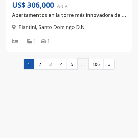
US$ 306,000
VENTA
Apartamentos en la torre más innovadora de Piantini
Piantini
,
Santo Domingo D.N.
1
1
1
…
1
2
3
4
5
106
»