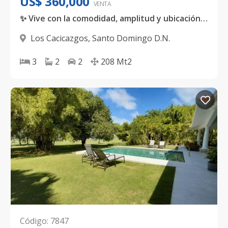
US$ 360,000
VENTA
✨ Vive con la comodidad, amplitud y ubicación que siempre has soñado.
Los Cacicazgos
,
Santo Domingo D.N.
3
2
2
208
Mt2
Código
:
7847