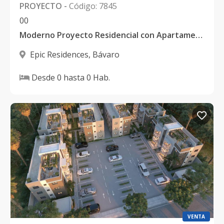
PROYECTO
-
Código
:
7845
0
0
Moderno Proyecto Residencial con Apartamentos y Villas en Verón, Punta Cana
Epic Residences
,
Bávaro
Desde
0
hasta
0
Hab.
VENTA