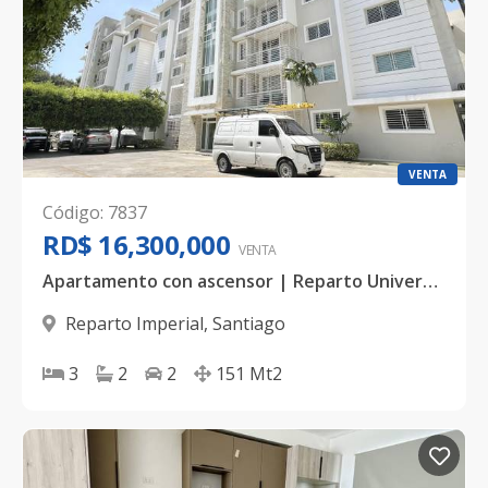
VENTA
Código
:
7837
RD$ 16,300,000
VENTA
Apartamento con ascensor | Reparto Universitario, Santiago
Reparto Imperial
,
Santiago
3
2
2
151
Mt2