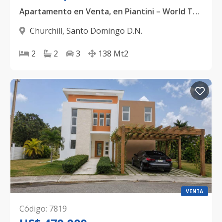
Apartamento en Venta, en Piantini – World Trade Center, BlueMall
Churchill
,
Santo Domingo D.N.
2
2
3
138
Mt2
VENTA
Código
:
7819