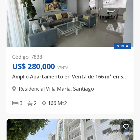
VENTA
Código
:
7838
US$ 280,000
VENTA
Amplio Apartamento en Venta de 166 m² en Santiago | 3 habitaciones
Residencial Villa María
,
Santiago
3
2
166
Mt2