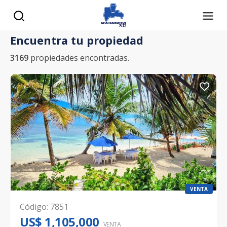
Encuentra tu propiedad
3169
propiedades encontradas.
VENTA
Código
:
7851
US$ 1,105,000
VENTA