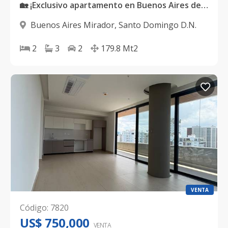
🏡 ¡Exclusivo apartamento en Buenos Aires del Mirador Sur!
Buenos Aires Mirador
,
Santo Domingo D.N.
2
3
2
179.8
Mt2
VENTA
Código
:
7820
US$ 750,000
VENTA