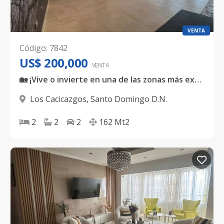
VENTA
Código
:
7842
US$ 200,000
VENTA
🏡 ¡Vive o invierte en una de las zonas más exclusivas de Santo Domingo!
Los Cacicazgos
,
Santo Domingo D.N.
2
2
2
162
Mt2