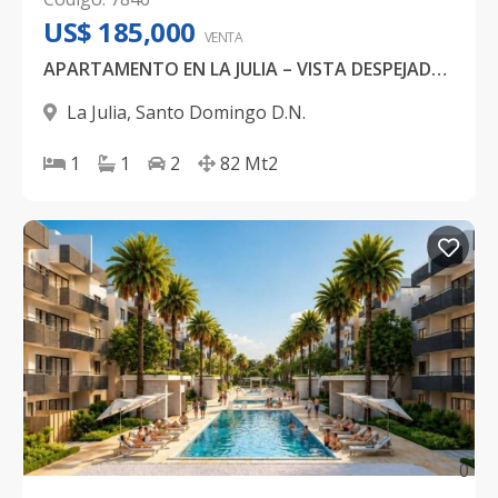
US$ 185,000
VENTA
APARTAMENTO EN LA JULIA – VISTA DESPEJADA DESDE EL PISO 16
La Julia
,
Santo Domingo D.N.
1
1
2
82
Mt2
0