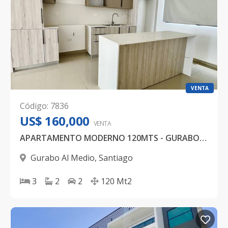
VENTA
Código
:
7836
US$ 160,000
VENTA
APARTAMENTO MODERNO 120MTS - GURABO - SANTIAGO
Gurabo Al Medio
,
Santiago
3
2
2
120
Mt2