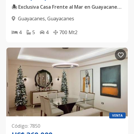
🏝️ Exclusiva Casa Frente al Mar en Guayacanes 🌊
Guayacanes
,
Guayacanes
4
5
4
700
Mt2
VENTA
Código
:
7850