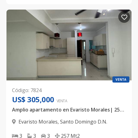
VENTA
Código
:
7824
US$ 305,000
VENTA
Amplio apartamento en Evaristo Morales| 257 mts2, 3 Habitaciones, Terraza y 3 parqueos
Evaristo Morales
,
Santo Domingo D.N.
3
3
3
257
Mt2