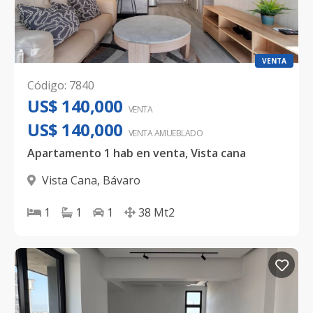
VENTA
Código
:
7840
US$ 140,000
VENTA
US$ 140,000
VENTA AMUEBLADO
Apartamento 1 hab en venta, Vista cana
Vista Cana
,
Bávaro
1
1
1
38
Mt2