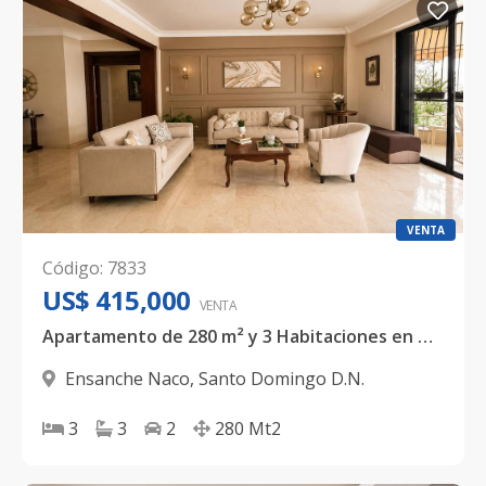
VENTA
Código
:
7833
US$ 415,000
VENTA
Apartamento de 280 m² y 3 Habitaciones en Naco – US$ 415,000
Ensanche Naco
,
Santo Domingo D.N.
3
3
2
280
Mt2