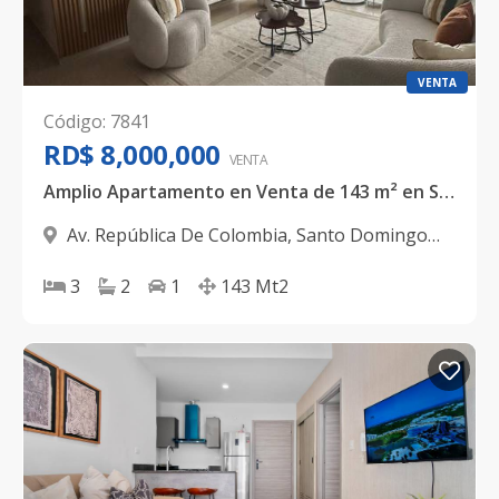
VENTA
Código
:
7841
RD$ 8,000,000
VENTA
Amplio Apartamento en Venta de 143 m² en Santo Domingo Oeste | 3 habitaciones
Av. República De Colombia
,
Santo Domingo
Oeste
3
2
1
143
Mt2