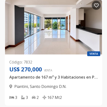
VENTA
Código
:
7832
US$ 270,000
VENTA
Apartamento de 167 m² y 3 Habitaciones en Piantini
Piantini
,
Santo Domingo D.N.
3
3
2
167
Mt2