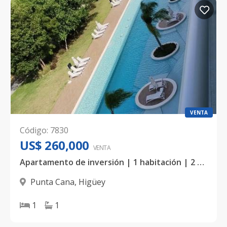
VENTA
Código
:
7830
US$ 260,000
VENTA
Apartamento de inversión | 1 habitación | 2 niveles | Terraza privada
Punta Cana
,
Higüey
1
1