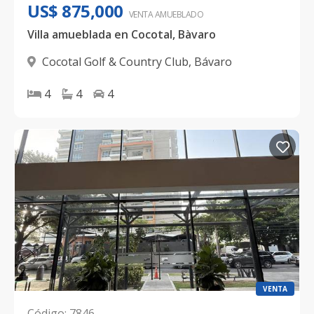
US$ 875,000
VENTA AMUEBLADO
Villa amueblada en Cocotal, Bàvaro
Cocotal Golf & Country Club
,
Bávaro
4
4
4
VENTA
Código
:
7846