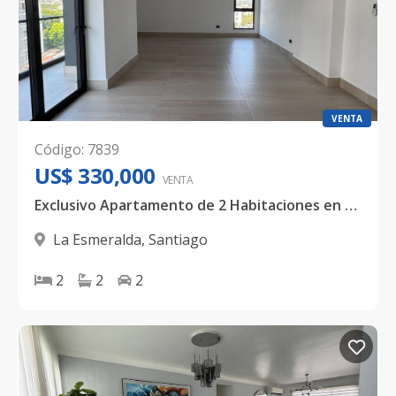
VENTA
Código
:
7839
US$ 330,000
VENTA
Exclusivo Apartamento de 2 Habitaciones en La Esmeralda con Rooftop, Piscina Infinita y Vista Panorámica
La Esmeralda
,
Santiago
2
2
2