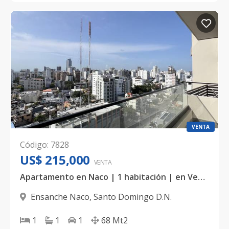
VENTA
Código
:
7828
US$ 215,000
VENTA
Apartamento en Naco | 1 habitación | en Venta
Ensanche Naco
,
Santo Domingo D.N.
1
1
1
68
Mt2