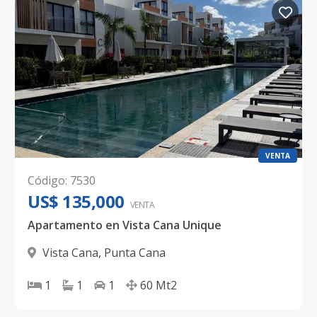
VENTA
Código
:
7530
US$ 135,000
VENTA
Apartamento en Vista Cana Unique
Vista Cana
,
Punta Cana
1
1
1
60
Mt2