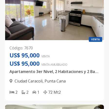
VENTA
Código
:
7670
US$ 95,000
VENTA
US$ 95,000
VENTA AMUEBLADO
Apartamento 3er Nivel, 2 Habitaciones y 2 Baños Amueblado Ciudad Caracolí
Ciudad Caracoli
,
Punta Cana
2
2
1
72
Mt2