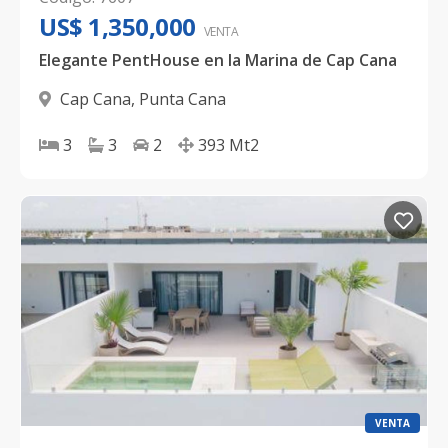
US$ 1,350,000
VENTA
Elegante PentHouse en la Marina de Cap Cana
Cap Cana
,
Punta Cana
3
3
2
393
Mt2
VENTA