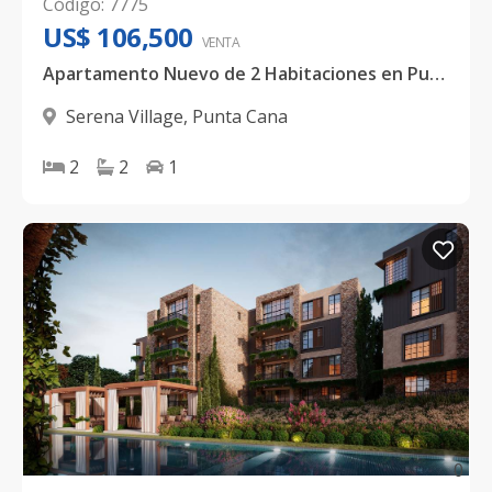
Código
:
7775
US$ 106,500
VENTA
Apartamento Nuevo de 2 Habitaciones en Punta Cana | Excelente Oportunidad de Inversión
Serena Village
,
Punta Cana
2
2
1
0