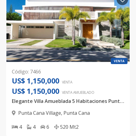
VENTA
Código
:
7466
US$ 1,150,000
VENTA
US$ 1,150,000
VENTA AMUEBLADO
Elegante Villa Amueblada 5 Habitaciones Punta Cana Village con Link AIRBNB Activo Incluido
Punta Cana Village
,
Punta Cana
4
4
6
520
Mt2