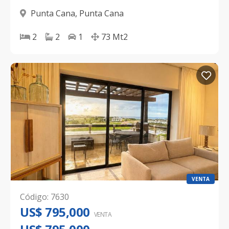
Punta Cana
,
Punta Cana
2
2
1
73
Mt2
VENTA
Código
:
7630
US$ 795,000
VENTA