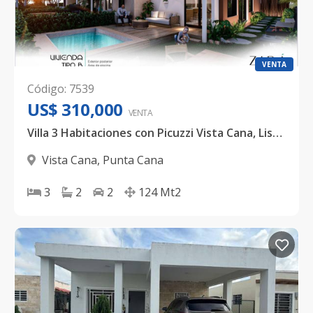
VENTA
Código
:
7539
US$ 310,000
VENTA
Villa 3 Habitaciones con Picuzzi Vista Cana, Lista Finales Verano 2026
Vista Cana
,
Punta Cana
3
2
2
124
Mt2