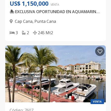
US$ 1,150,000
VENTA
🏝️ EXCLUSIVA OPORTUNIDAD EN AQUAMARINA, CAP CANA ⚓✨
Cap Cana
,
Punta Cana
3
2
245
Mt2
VENTA
Código
:
7607