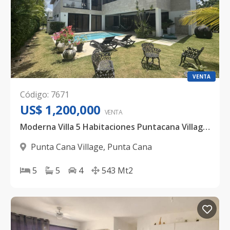
VENTA
Código
:
7671
US$ 1,200,000
VENTA
Moderna Villa 5 Habitaciones Puntacana Village, con Paneles Solares
Punta Cana Village
,
Punta Cana
5
5
4
543
Mt2