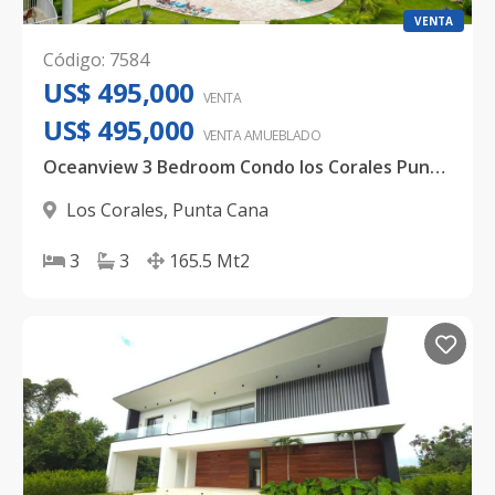
VENTA
Código
:
7584
US$ 495,000
VENTA
US$ 495,000
VENTA AMUEBLADO
Oceanview 3 Bedroom Condo los Corales Punta Cana
Los Corales
,
Punta Cana
3
3
165.5
Mt2