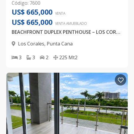
Código
:
7600
US$ 665,000
VENTA
US$ 665,000
VENTA AMUEBLADO
BEACHFRONT DUPLEX PENTHOUSE – LOS CORALES, PUNTA CANA
Los Corales
,
Punta Cana
3
3
2
225
Mt2