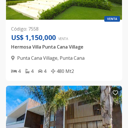
VENTA
Código
:
7558
US$ 1,150,000
VENTA
Hermosa Villa Punta Cana Village
Punta Cana Village
,
Punta Cana
4
4
4
480
Mt2