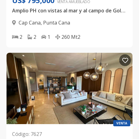
US$ 795,000
VENTA AMUEBLADO
Amplio PH con vistas al mar y al campo de Golf en Cap Cana
Cap Cana
,
Punta Cana
2
2
1
260
Mt2
VENTA
Código
:
7627