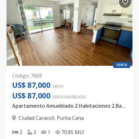
VENTA
Código
:
7669
US$ 87,000
VENTA
US$ 87,000
VENTA AMUEBLADO
Apartamento Amueblado 2 Habitaciones 2 Baños Ciudad Caracolí Primer Nivel
Ciudad Caracoli
,
Punta Cana
2
2
1
70.85
Mt2