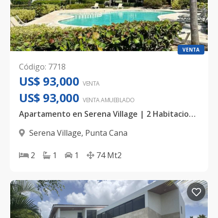
VENTA
Código
:
7718
US$ 93,000
VENTA
US$ 93,000
VENTA AMUEBLADO
Apartamento en Serena Village | 2 Habitaciones | 74 mt2
Serena Village
,
Punta Cana
2
1
1
74
Mt2