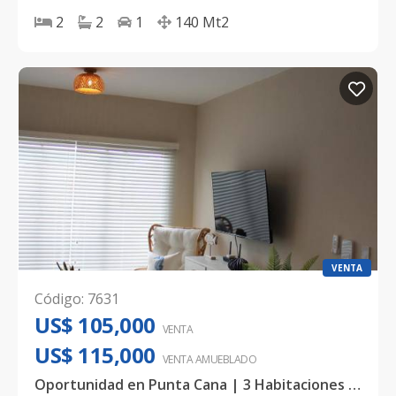
2
2
1
140
Mt2
VENTA
Código
:
7631
US$ 105,000
VENTA
US$ 115,000
VENTA AMUEBLADO
Oportunidad en Punta Cana | 3 Habitaciones | 73 mt2