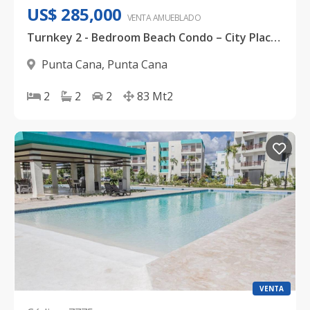
US$ 285,000
VENTA AMUEBLADO
Turnkey 2 - Bedroom Beach Condo – City Place Punta Cana -
Punta Cana
,
Punta Cana
2
2
2
83
Mt2
VENTA