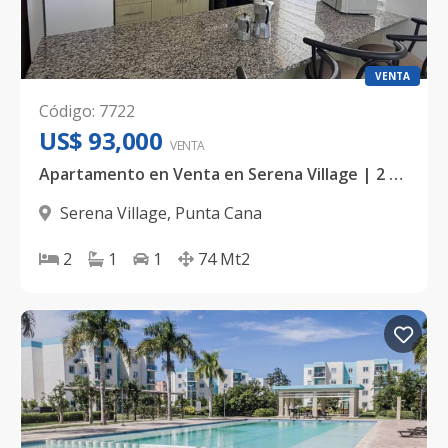
VENTA
Código
:
7722
US$ 93,000
VENTA
Apartamento en Venta en Serena Village | 2 Hab | Residencial con Amenidades | 74mt2
Serena Village
,
Punta Cana
2
1
1
74
Mt2