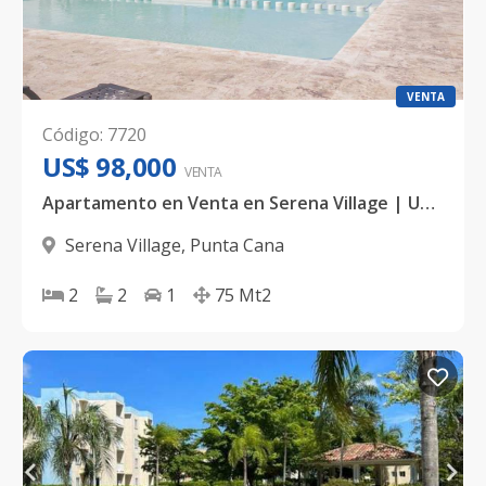
VENTA
Código
:
7720
US$ 98,000
VENTA
Apartamento en Venta en Serena Village | US$ 98,000 | 2 Hab | Residencial con Amenidades | 75mt2
Serena Village
,
Punta Cana
2
2
1
75
Mt2