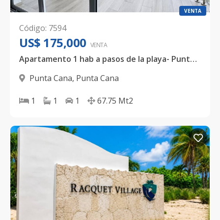
VENTA
Código
:
7594
US$ 175,000
VENTA
Apartamento 1 hab a pasos de la playa- Punta Cana
Punta Cana
,
Punta Cana
1
1
1
67.75
Mt2