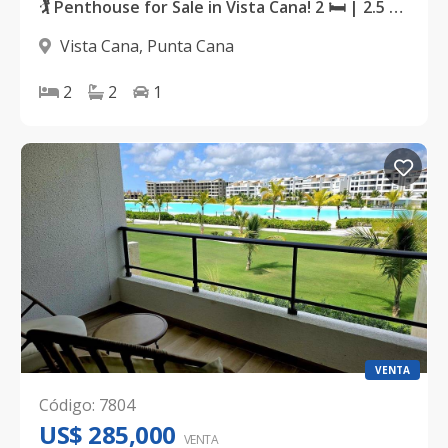
🏌️ Penthouse for Sale in Vista Cana! 2 🛏 | 2.5 🛁 | 🌅 Golf Course View | 💦 Private Jacuzzi | 🌴 Spacious Terrace Luxury living for only $225,000.
Vista Cana
,
Punta Cana
2
2
1
VENTA
Código
:
7804
US$ 285,000
VENTA