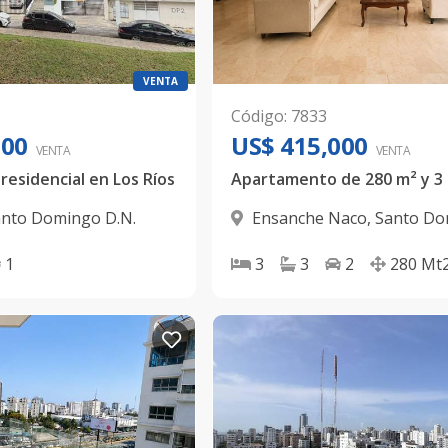
VENTA
Código
:
7833
000
US$ 415,000
VENTA
VENTA
esidencial en Los Ríos
nto Domingo D.N.
Ensanche Naco
,
Santo Do
D.N.
1
3
3
2
280
Mt