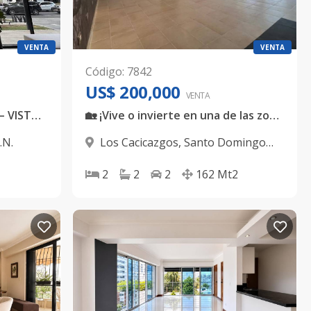
VENTA
VENTA
Código
:
7842
US$ 200,000
VENTA
APARTAMENTO EN LA JULIA – VISTA DESPEJADA DESDE EL PISO 16
🏡 ¡Vive o invierte en una de las zonas más exclusivas de Santo Domingo!
.N.
Los Cacicazgos
,
Santo Domingo
D.N.
2
2
2
162
Mt2