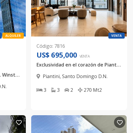
ALQUILER
VENTA
Código
:
7816
US$ 695,000
VENTA
Exclusividad en el corazón de Piantini | 3 Habitaciones | 270mt2
Local oficina de lujo en la Av. Winston Churchill
Piantini
,
Santo Domingo D.N.
.N.
3
3
2
270
Mt2