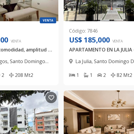
VENTA
Código
:
7846
000
US$ 185,000
VENTA
VENTA
✨ Vive con la comodidad, amplitud y ubicación que siempre has soñado.
zgos
,
Santo Domingo
La Julia
,
Santo Domingo D
2
208
Mt2
1
1
2
82
Mt2