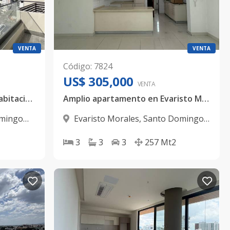
VENTA
VENTA
Código
:
7824
US$ 305,000
VENTA
Apartamento en Naco | 1 habitación | en Venta
Amplio apartamento en Evaristo Morales| 257 mts2, 3 Habitaciones, Terraza y 3 parqueos
mingo
Evaristo Morales
,
Santo Domingo
D.N.
3
3
3
257
Mt2