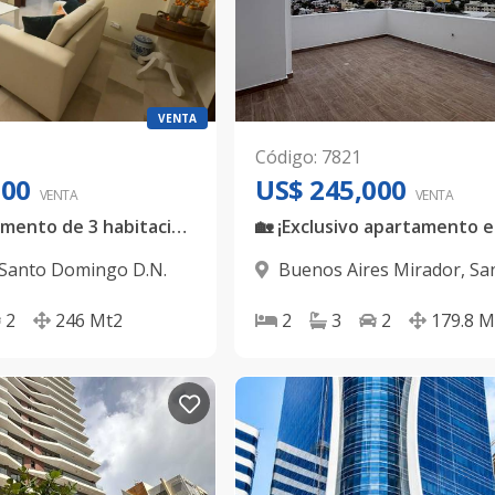
VENTA
Código
:
7821
000
US$ 245,000
VENTA
VENTA
Amplio apartamento de 3 habitaciones con 280 metros en Bella Vista
Santo Domingo D.N.
Buenos Aires Mirador
,
Sa
Domingo D.N.
2
246
Mt2
2
3
2
179.8
M