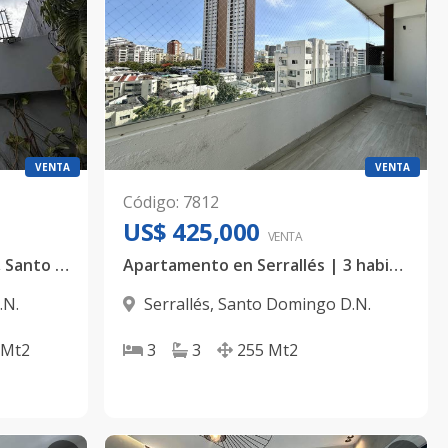
VENTA
VENTA
Código
:
7812
US$ 425,000
VENTA
🏨 Hotel en Venta | Gazcue, Santo Domingo Excelente oportunidad de inversión en uno de los sectores con mayor tradición, demanda turística y actividad comercial de Santo Domingo.
Apartamento en Serrallés | 3 habitaciones
.N.
Serrallés
,
Santo Domingo D.N.
Mt2
3
3
255
Mt2