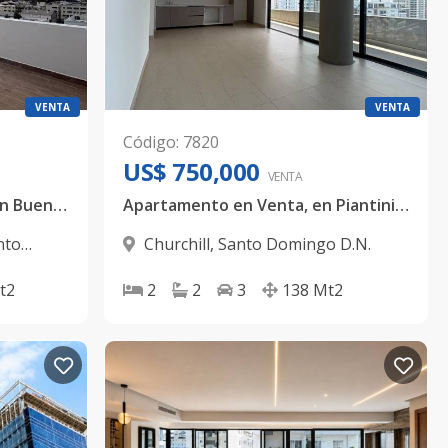
VENTA
VENTA
Código
:
7820
US$ 750,000
VENTA
🏡 ¡Exclusivo apartamento en Buenos Aires del Mirador Sur!
Apartamento en Venta, en Piantini – World Trade Center, BlueMall
nto
Churchill
,
Santo Domingo D.N.
t2
2
2
3
138
Mt2