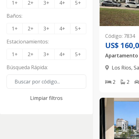
1+
2+
3+
4+
5+
Baños
:
1+
2+
3+
4+
5+
Código
:
7834
Estacionamientos
:
US$ 160,
1+
2+
3+
4+
5+
Apartamento r
Búsqueda Rápida
:
Los Rios
,
Sa
2
2
Limpiar filtros