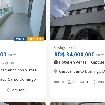
VENTA
ALQUILER
Código
:
7813
000
RD$ 34,000,000
VENTA
VENTA
0
ALQUILER
Exclusivo Apartamento con Vista Panorámica y Amenidades de Lujo en Naco
Gazcue
,
Santo Domingo D
Naco
,
Santo Domingo
10
10
10
200
3
225
Mt2