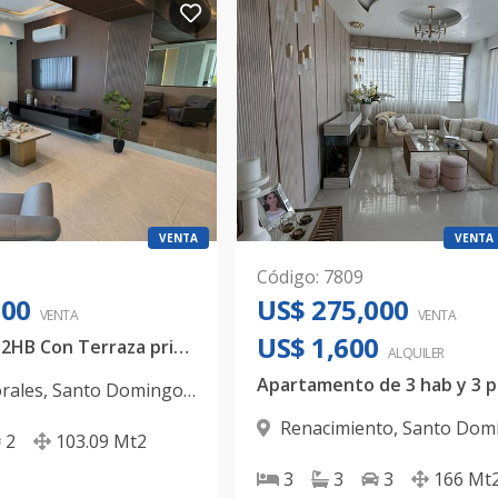
VENTA
VENTA
Código
:
7809
000
US$ 275,000
VENTA
VENTA
US$ 1,600
Apartamento 2HB Con Terraza privada/ NUEVO
ALQUILER
rales
,
Santo Domingo
Renacimiento
,
Santo Domi
2
103.09
Mt2
3
3
3
166
Mt