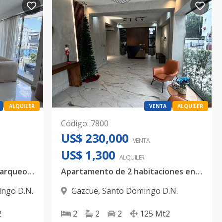
ALQUILER
VENTA
ALQUILER
Código
:
7800
US$ 230,000
VENTA
US$ 1,300
ALQUILER
Apartamento de 3 hab y 3 parqueos en Renacimiento
Apartamento de 2 habitaciones en Gazcue con Picuzzi y Gimnacio| 125 mt2
ngo D.N.
Gazcue
,
Santo Domingo D.N.
2
2
2
2
125
Mt2