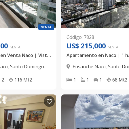
VENTA
Código
:
7828
000
US$ 215,000
VENTA
VENTA
Apartamento en Venta Naco | Vistas al Mar | 2 Habitaciones
Naco
,
Santo Domingo
Ensanche Naco
,
Santo Do
D.N.
2
116
Mt2
1
1
1
68
Mt2