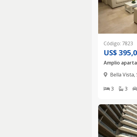
Código
:
7823
US$ 395,
Bella Vista
,
3
3