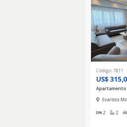
Código
:
7811
US$ 315,
Evaristo Mo
D.N.
2
2