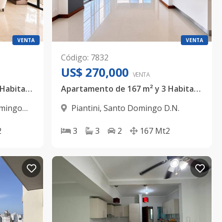
VENTA
VENTA
Código
:
7832
US$ 270,000
VENTA
Apartamento de 280 m² y 3 Habitaciones en Naco – US$ 415,000
Apartamento de 167 m² y 3 Habitaciones en Piantini
mingo
Piantini
,
Santo Domingo D.N.
2
3
3
2
167
Mt2