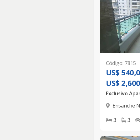
Código
:
7815
US$ 540,
US$ 2,60
Ensanche 
D.N.
3
3