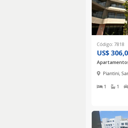
Código
:
7818
US$ 306,
Piantini
,
Sa
1
1