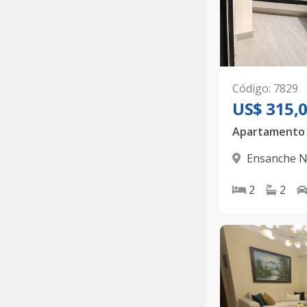
Código
:
7829
US$ 315,
Ensanche 
D.N.
2
2