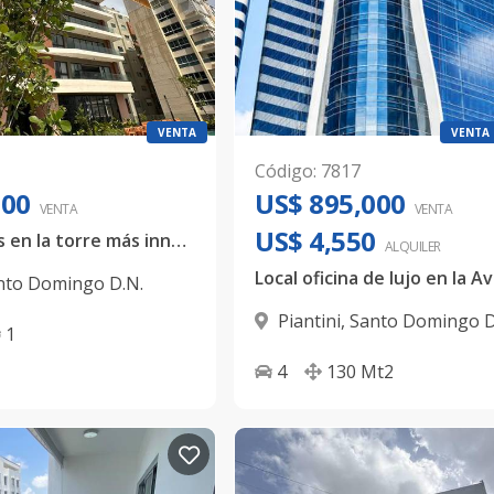
VENTA
VENTA
Código
:
7817
000
US$ 895,000
VENTA
VENTA
US$ 4,550
Apartamentos en la torre más innovadora de Piantini
ALQUILER
nto Domingo D.N.
Piantini
,
Santo Domingo D
1
4
130
Mt2