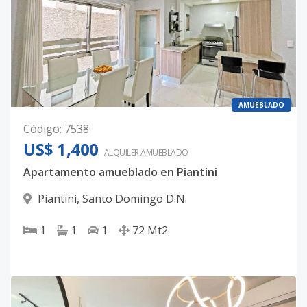
AMUEBLADO
Código
:
7538
US$ 1,400
ALQUILER
AMUEBLADO
Apartamento amueblado en Piantini
Piantini
,
Santo Domingo D.N.
1
1
1
72
Mt2