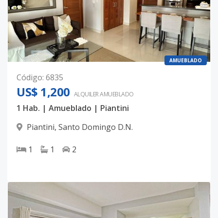
AMUEBLADO
Código
:
6835
US$ 1,200
ALQUILER
AMUEBLADO
1 Hab. | Amueblado | Piantini
Piantini
,
Santo Domingo D.N.
1
1
2