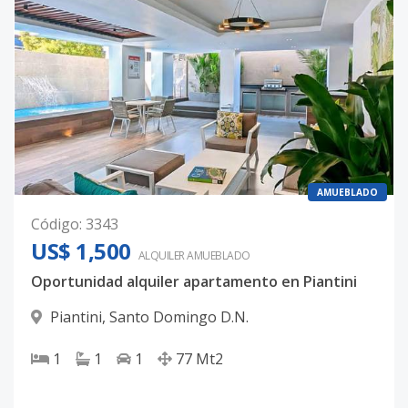
AMUEBLADO
Código
:
3343
US$ 1,500
ALQUILER
AMUEBLADO
Oportunidad alquiler apartamento en Piantini
Piantini
,
Santo Domingo D.N.
1
1
1
77
Mt2