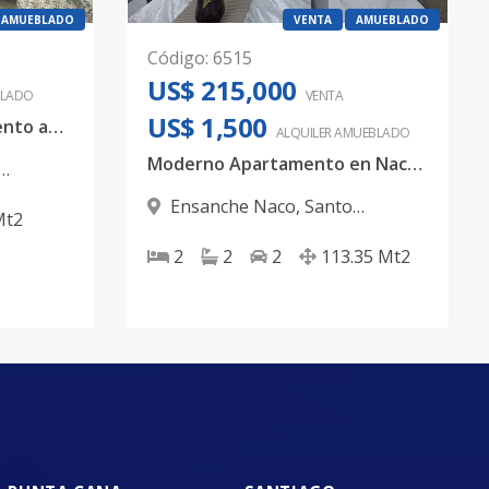
AMUEBLADO
VENTA
AMUEBLADO
Código
:
6515
US$ 215,000
LADO
VENTA
US$ 1,500
Oportunidad - Apartamento amueblado de 1 habitación en Naco
ALQUILER
AMUEBLADO
Moderno Apartamento en Naco — 2 Hab, 2 Parqueos y Amenidades
Ensanche Naco
,
Santo
Mt2
Domingo D.N.
2
2
2
113.35
Mt2