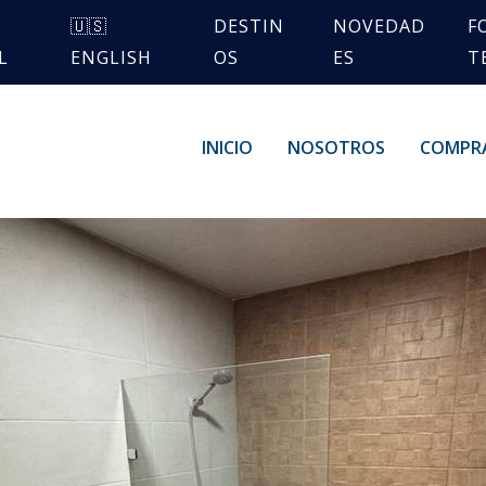
🇺🇸
DESTIN
NOVEDAD
F
L
ENGLISH
OS
ES
T
INICIO
NOSOTROS
COMPR