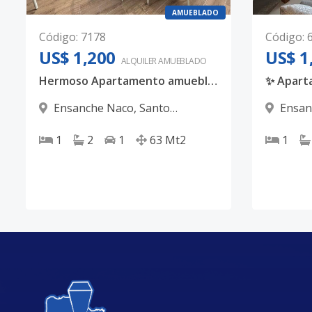
AMUEBLADO
Código
:
7178
Código
:
US$ 1,200
US$ 1
ALQUILER
AMUEBLADO
Hermoso Apartamento amueblado en NACO
✨ Apart
Ensanche Naco
,
Santo
Ensan
Domingo D.N.
Domingo
1
2
1
63
Mt2
1