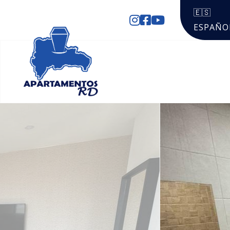
🇪🇸
ESPAÑO