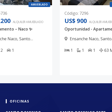
AMUEBLADO
6736
Código
:
7296
,200
US$ 900
ALQUILER
AMUEBLADO
ALQUILER
AMUEB
amento – Naco ✨
che Naco
,
Santo
Ensanche Naco
,
Santo
 D.N.
Domingo D.N.
2
1
1
1
1
63
OFICINAS