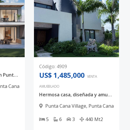
Código
:
4909
US$ 1,485,000
Villa de 4 habitaciones en Punta Cana Village
VENTA
nta Cana
AMUEBLADO
Hermosa casa, diseñada y amueblada minuciosamente
Punta Cana Village
,
Punta Cana
5
6
3
440
Mt2