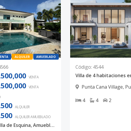
ENTA
ALQUILER
AMUEBLADO
4566
Código
:
4544
,500,000
VENTA
,500,000
Punta Cana Village
,
Pu
VENTA
O
4
4
2
,500
ALQUILER
,500
ALQUILER
AMUEBLADO
Lujosa Villa de Esquina, Amueblada 4 Habitaciones Punta Cana Village