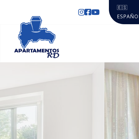
🇪🇸
ESPAÑO