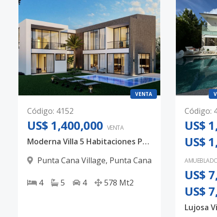
VENTA
V
Código
:
4152
Código
:
US$ 1,400,000
US$ 1
VENTA
US$ 1
Moderna Villa 5 Habitaciones Punta Cana Village
Punta Cana Village
,
Punta Cana
AMUEBLAD
US$ 7
4
5
4
578
Mt2
US$ 7