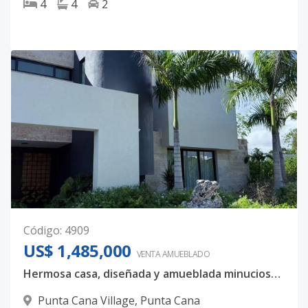
4
4
2
Código
:
4909
US$ 1,485,000
VENTA AMUEBLADO
Hermosa casa, diseñada y amueblada minuciosamente
Punta Cana Village
,
Punta Cana