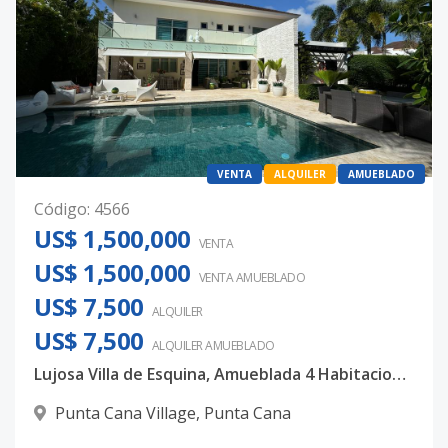
VENTA
ALQUILER
AMUEBLADO
Código
:
4566
US$ 1,500,000
VENTA
US$ 1,500,000
VENTA AMUEBLADO
US$ 7,500
ALQUILER
US$ 7,500
ALQUILER
AMUEBLADO
Lujosa Villa de Esquina, Amueblada 4 Habitaciones Punta Cana Village
Punta Cana Village
,
Punta Cana