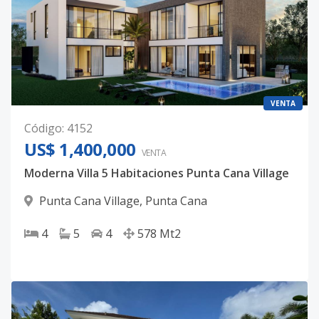
VENTA
Código
:
4152
US$ 1,400,000
VENTA
Moderna Villa 5 Habitaciones Punta Cana Village
Punta Cana Village
,
Punta Cana
4
5
4
578
Mt2