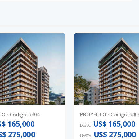
TO
-
Código
:
6404
PROYECTO
-
Código
:
640
$ 165,000
US$ 165,000
DESDE
S$ 275,000
US$ 275,000
HASTA