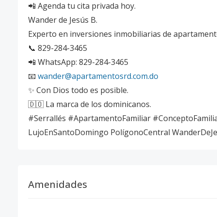
📲 Agenda tu cita privada hoy.
Wander de Jesús B.
Experto en inversiones inmobiliarias de apartamen
📞 829-284-3465
📲 WhatsApp: 829-284-3465
📧
wander@apartamentosrd.com.do
✨ Con Dios todo es posible.
🇩🇴 La marca de los dominicanos.
#Serrallés #ApartamentoFamiliar #ConceptoFamili
LujoEnSantoDomingo PolígonoCentral WanderDeJ
Amenidades