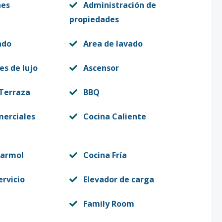
nes
Administración de
propiedades
ado
Area de lavado
es de lujo
Ascensor
 Terraza
BBQ
merciales
Cocina Caliente
Marmol
Cocina Fría
ervicio
Elevador de carga
Family Room