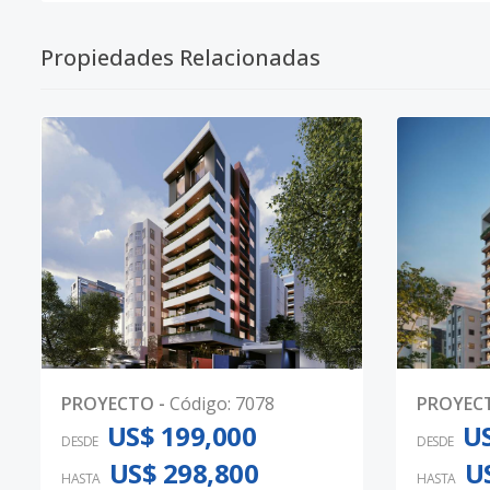
Propiedades Relacionadas
0
PROYECTO
-
Código
:
7078
PROYEC
US$ 199,000
US
DESDE
DESDE
US$ 298,800
U
HASTA
HASTA