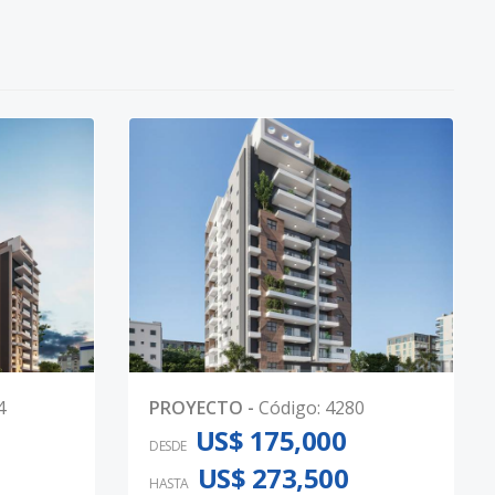
4
PROYECTO
-
Código
:
4280
US$ 175,000
DESDE
US$ 273,500
HASTA