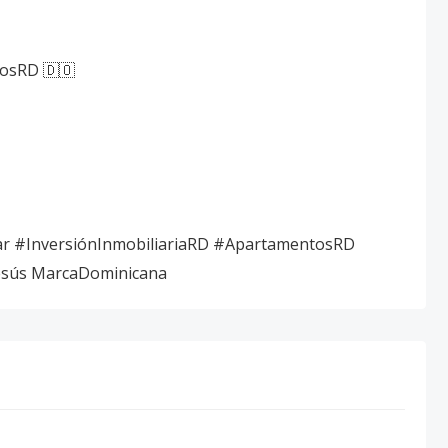
tosRD 🇩🇴
ar #InversiónInmobiliariaRD #ApartamentosRD
esús MarcaDominicana