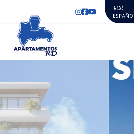
🇪🇸
ESPAÑO