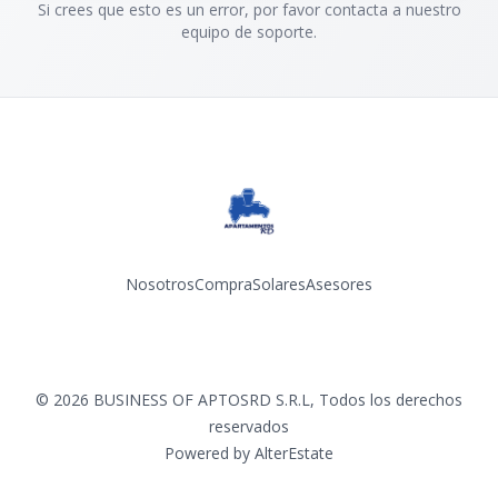
Si crees que esto es un error, por favor contacta a nuestro
equipo de soporte.
Nosotros
Compra
Solares
Asesores
Facebook
Instagram
YouTube
©
2026
BUSINESS OF APTOSRD S.R.L
,
Todos los derechos
reservados
Powered by
AlterEstate