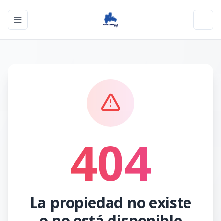
Toggle navigation menu
Toggl
404
La propiedad no existe
o no está disponible