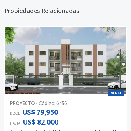
Propiedades Relacionadas
VENTA
PROYECTO
-
Código
:
6456
US$ 79,950
DESDE
US$ 82,000
HASTA