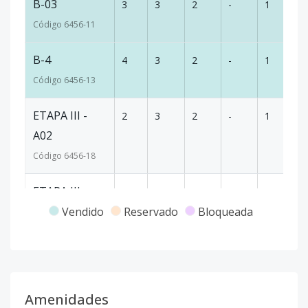
B-03
3
3
2
-
1
1
Código
6456
-11
B-4
4
3
2
-
1
1
Código
6456
-13
ETAPA III -
2
3
2
-
1
1
A02
Código
6456
-18
ETAPA III -
2
3
2
-
1
1
BO2
Vendido
Reservado
Bloqueada
Código
6456
-19
ETAPA III -
4
3
2
-
1
10
A04 + 40%
Amenidades
DEL TECHO