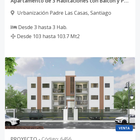
Apartamento de 3 Habitaciones con Balcón y Parqueo Privado en Los Molinos
Urbanización Padre Las Casas
,
Santiago
Desde
3
hasta
3
Hab.
Desde
103
hasta
103.7
Mt2
VENTA
PROYECTO
-
Código
:
6456