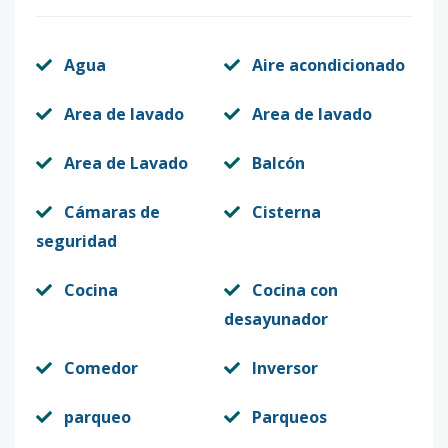
Código
6456
-20
Agua
Aire acondicionado
ETAPA III -
4
3
2
-
1
10
B04 + 40%
Area de lavado
Area de lavado
DEL TECHO
Area de Lavado
Balcón
Código
6456
-21
Cámaras de
Cisterna
B-01
-
3
2
-
1
1
seguridad
Código
6456
-16
Cocina
Cocina con
desayunador
Comedor
Inversor
parqueo
Parqueos