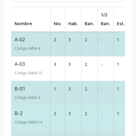
1/2
Nombre
Niv.
Hab.
Ban.
Ban.
Est.
m
A-02
2
3
2
-
1
1
Código
6456
-4
A-03
3
3
2
-
1
1
Código
6456
-15
B-01
1
3
2
-
1
1
Código
6456
-3
B-2
2
3
2
-
1
1
Código
6456
-14