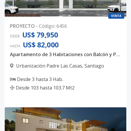
VENTA
PROYECTO
-
Código
:
6456
US$ 79,950
DESDE
US$ 82,000
HASTA
Apartamento de 3 Habitaciones con Balcón y Parqueo Privado en Los Molinos
Urbanización Padre Las Casas
,
Santiago
Desde
3
hasta
3
Hab.
Desde
103
hasta
103.7
Mt2