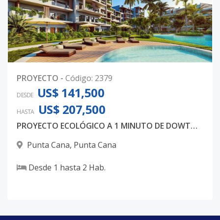
TS 1246
4
1
2
-
1
80
Código
2379
-46
TS-914
-
-
-
-
-
-
Código
2379
-47
PROYECTO
-
Código
:
2379
US$ 141,500
813
-
-
-
-
-
-
DESDE
US$ 207,500
Código
2379
-48
HASTA
PROYECTO ECOLÓGICO A 1 MINUTO DE DOWTOWN PUNTA CANA
924
-
-
-
-
-
-
Punta Cana
,
Punta Cana
Código
2379
-49
Desde
1
hasta
2
Hab.
TS-838
-
-
-
-
-
-
Código
2379
-51
TS-945
-
-
-
-
-
-