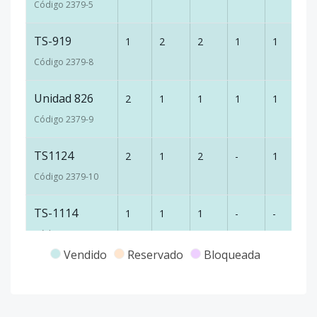
Código
2379
-5
TS-919
1
2
2
1
1
9
Código
2379
-8
Unidad 826
2
1
1
1
1
7
Código
2379
-9
TS1124
2
1
2
-
1
80
Código
2379
-10
TS-1114
1
1
1
-
-
-
Código
2379
-11
Vendido
Reservado
Bloqueada
TS-1117
1
1
1
-
-
-
Código
2379
-12