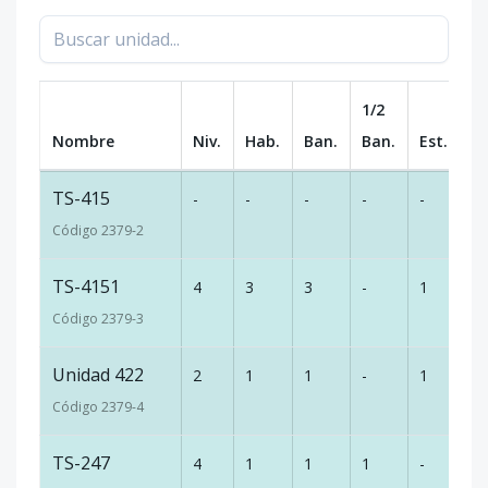
1/2
Nombre
Niv.
Hab.
Ban.
Ban.
Est.
m
TS-415
-
-
-
-
-
-
Código
2379
-2
TS-4151
4
3
3
-
1
14
Código
2379
-3
Unidad 422
2
1
1
-
1
60
Código
2379
-4
TS-247
4
1
1
1
-
-