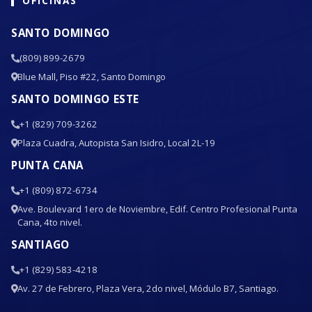
OFICINAS
TS-935
3
-
1
1
-
-
SANTO DOMINGO
Código
2379
-58
(809) 899-2679
TS-325
2
1
2
-
1
78
Blue Mall, Piso #22, Santo Domingo
Código
2379
-59
SANTO DOMINGO ESTE
+1 (829) 709-3262
TS-233
2
3
3
-
-
14
Plaza Cuadra, Autopista San Isidro, Local 2L-19
Código
2379
-60
PUNTA CANA
TS-337
3
1
2
-
-
-
+1 (809) 872-6734
Código
2379
-61
Ave. Boulevard 1ero de Noviembre, Edif. Centro Profesional Punta
Cana, 4to nivel.
TS-445
4
1
1
-
1
4
SANTIAGO
Código
2379
-62
+1 (829) 583-4218
Av. 27 de Febrero, Plaza Vera, 2do nivel, Módulo B7, Santiago.
Unidad-63
-
-
-
-
-
-