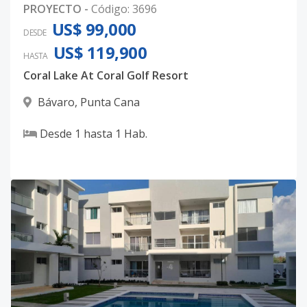
PROYECTO
-
Código
:
3696
US$ 99,000
DESDE
US$ 119,900
HASTA
Coral Lake At Coral Golf Resort
Bávaro
,
Punta Cana
Desde
1
hasta
1
Hab.