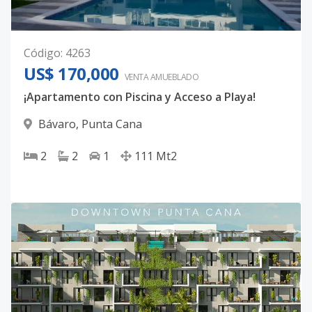
Código
:
4263
US$ 170,000
VENTA AMUEBLADO
¡Apartamento con Piscina y Acceso a Playa!
Bávaro
,
Punta Cana
2
2
1
111
Mt2