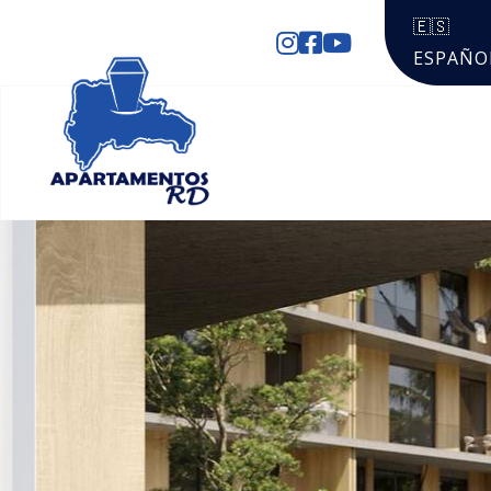
🇪🇸
ESPAÑO