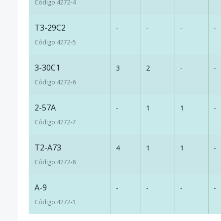
Código
4272
-4
T3-29C2
-
-
-
-
Código
4272
-5
3-30C1
3
2
-
-
Código
4272
-6
2-57A
-
1
1
-
Código
4272
-7
T2-A73
4
1
1
-
Código
4272
-8
A-9
-
-
-
-
Código
4272
-1