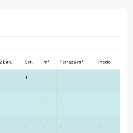
2 Ban.
Est.
m²
Terraza
m²
Precio
1
-
-
-
-
-
-
-
-
-
-
-