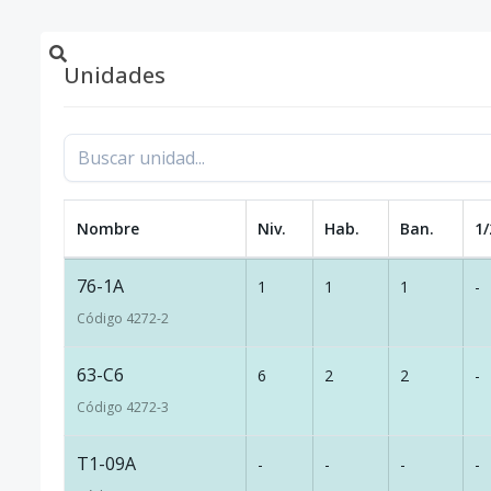
Unidades
Nombre
Niv.
Hab.
Ban.
1/
76-1A
1
1
1
-
Código
4272
-2
63-C6
6
2
2
-
Código
4272
-3
T1-09A
-
-
-
-