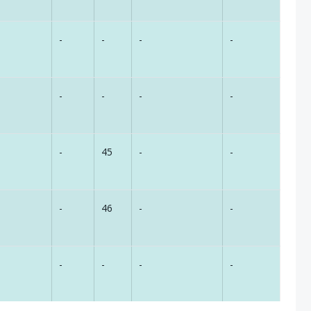
-
-
-
-
-
-
-
-
-
45
-
-
-
46
-
-
-
-
-
-