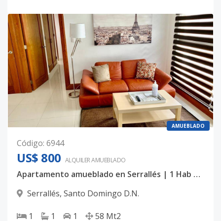
AMUEBLADO
Código
:
6944
US$ 800
ALQUILER
AMUEBLADO
Apartamento amueblado en Serrallés | 1 Hab + 1.5 Baños | US$800 ✨
Serrallés
,
Santo Domingo D.N.
1
1
1
58
Mt2