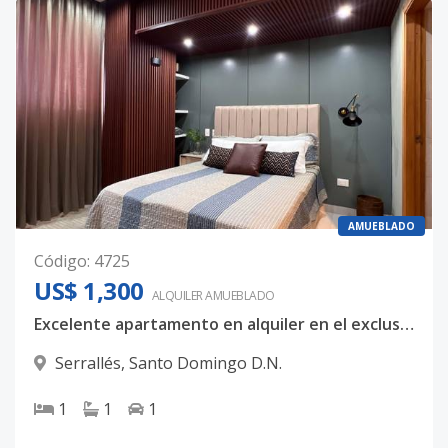
AMUEBLADO
Código
:
4725
US$ 1,300
ALQUILER
AMUEBLADO
Excelente apartamento en alquiler en el exclusivo Sector Serrallés
Serrallés
,
Santo Domingo D.N.
1
1
1