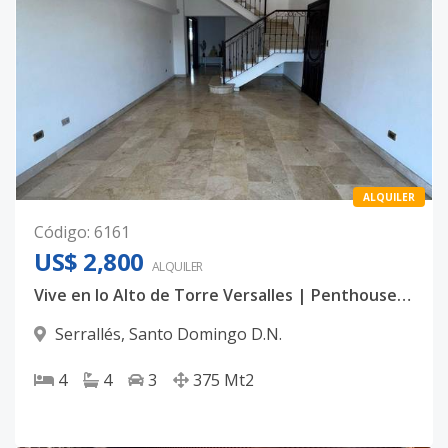
ALQUILER
Código
:
6161
US$ 2,800
ALQUILER
Vive en lo Alto de Torre Versalles | Penthouse con Jacuzzi y 3 Parqueos
Serrallés
,
Santo Domingo D.N.
4
4
3
375
Mt2