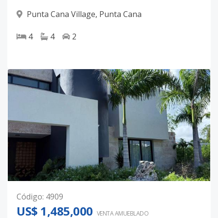
Punta Cana Village
,
Punta Cana
4
4
2
Código
:
4909
US$ 1,485,000
VENTA AMUEBLADO