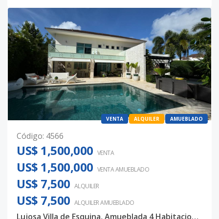
VENTA
ALQUILER
AMUEBLADO
Código
:
4566
US$ 1,500,000
VENTA
US$ 1,500,000
VENTA AMUEBLADO
US$ 7,500
ALQUILER
US$ 7,500
ALQUILER
AMUEBLADO
Lujosa Villa de Esquina, Amueblada 4 Habitaciones Punta Cana Village