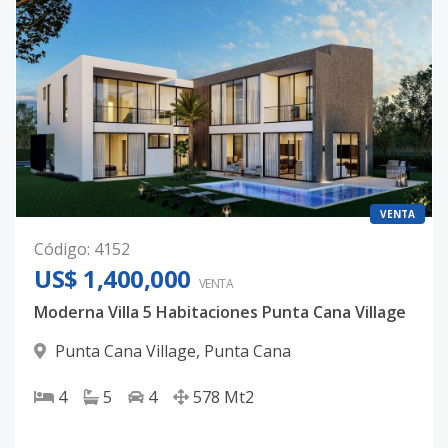
VENTA
Código
:
4152
US$ 1,400,000
VENTA
Moderna Villa 5 Habitaciones Punta Cana Village
Punta Cana Village
,
Punta Cana
4
5
4
578
Mt2