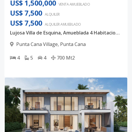
US$ 1,500,000
VENTA AMUEBLADO
US$ 7,500
ALQUILER
US$ 7,500
ALQUILER
AMUEBLADO
Lujosa Villa de Esquina, Amueblada 4 Habitaciones Punta Cana Village
Punta Cana Village
,
Punta Cana
4
5
4
700
Mt2