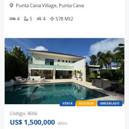
Punta Cana Village
,
Punta Cana
4
5
4
578
Mt2
VENTA
ALQUILER
AMUEBLADO
Código
:
4566
US$ 1,500,000
VENTA