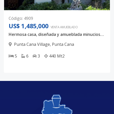
Código
:
4909
US$ 1,485,000
VENTA AMUEBLADO
Hermosa casa, diseñada y amueblada minuciosamente
Punta Cana Village
,
Punta Cana
5
6
3
440
Mt2