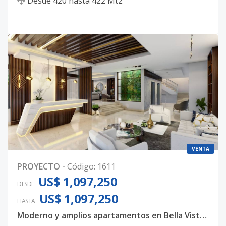
Desde
420
hasta
422
Mt2
VENTA
PROYECTO
-
Código
:
1611
US$ 1,097,250
DESDE
US$ 1,097,250
HASTA
Moderno y amplios apartamentos en Bella Vista, con 3 habitaciones, 3.5 baños y 4 parqueos techados