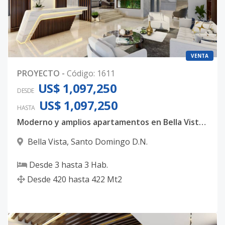
VENTA
PROYECTO
-
Código
:
1611
US$ 1,097,250
DESDE
US$ 1,097,250
HASTA
Moderno y amplios apartamentos en Bella Vista, con 3 habitaciones, 3.5 baños y 4 parqueos techados
Bella Vista
,
Santo Domingo D.N.
Desde
3
hasta
3
Hab.
Desde
420
hasta
422
Mt2