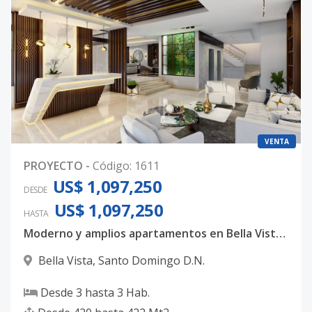
VENTA
PROYECTO
-
Código
:
1611
US$ 1,097,250
DESDE
US$ 1,097,250
HASTA
Moderno y amplios apartamentos en Bella Vista, con 3 habitaciones, 3.5 baños y 4 parqueos techados
Bella Vista
,
Santo Domingo D.N.
Desde
3
hasta
3
Hab.