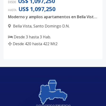
US$ 1,097,250
DESDE
US$ 1,097,250
HASTA
Moderno y amplios apartamentos en Bella Vista, con 3 habitaciones, 3.5 baños y 4 parqueos techados
Bella Vista
,
Santo Domingo D.N.
Desde
3
hasta
3
Hab.
Desde
420
hasta
422
Mt2