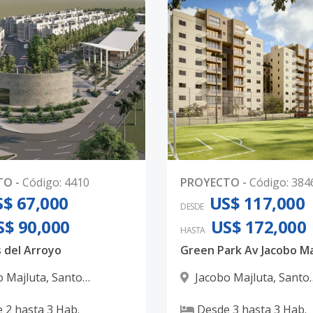
TO
-
Código
:
4410
PROYECTO
-
Código
:
384
$ 67,000
US$ 117,000
DESDE
S$ 90,000
US$ 172,000
HASTA
 del Arroyo
Green Park Av Jacobo Ma
o Majluta
,
Santo
Jacobo Majluta
,
Santo
 Norte
Domingo Norte
e
2
hasta
3
Hab.
Desde
3
hasta
3
Hab.