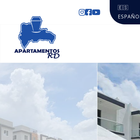
🇪🇸
ESPAÑO