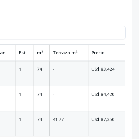
Ban.
Est.
m²
Terraza
m²
Precio
1
74
-
US$ 83,424
1
74
-
US$ 84,420
1
74
41.77
US$ 87,350