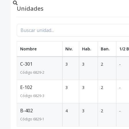
Unidades
Nombre
Niv.
Hab.
Ban.
1/2 
C-301
3
3
2
-
Código
6829
-2
E-102
3
3
2
-
Código
6829
-3
B-402
4
3
2
-
Código
6829
-1