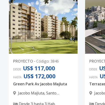
PROYECTO
-
Código
:
3846
PROYEC
US$ 117,000
US
DESDE
DESDE
US$ 172,000
U
HASTA
HASTA
Green Park Av Jacobo Majluta
Terrazas
Jacobo Majluta
,
Santo
Jacob
Domingo Norte
Domingo
Desde
3
hasta
3
Hab.
Desd