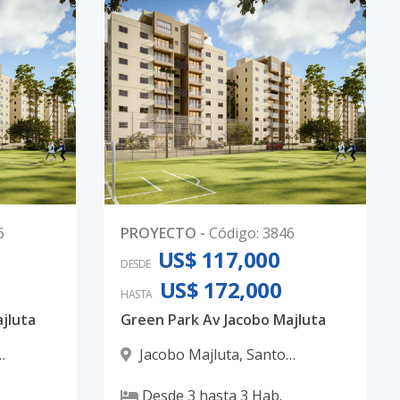
6
PROYECTO
-
Código
:
3846
US$ 117,000
DESDE
US$ 172,000
HASTA
jluta
Green Park Av Jacobo Majluta
Jacobo Majluta
,
Santo
Domingo Norte
Desde
3
hasta
3
Hab.