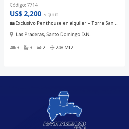
Código
:
7714
US$ 2,200
ALQUILER
🏡 Exclusivo Penthouse en alquiler – Torre Santorini I, El Millón
Las Praderas
,
Santo Domingo D.N.
3
3
2
248
Mt2