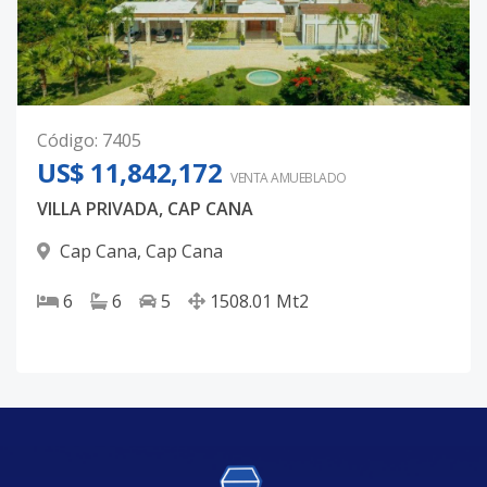
Código
:
7405
US$ 11,842,172
VENTA AMUEBLADO
VILLA PRIVADA, CAP CANA
Cap Cana
,
Cap Cana
6
6
5
1508.01
Mt2