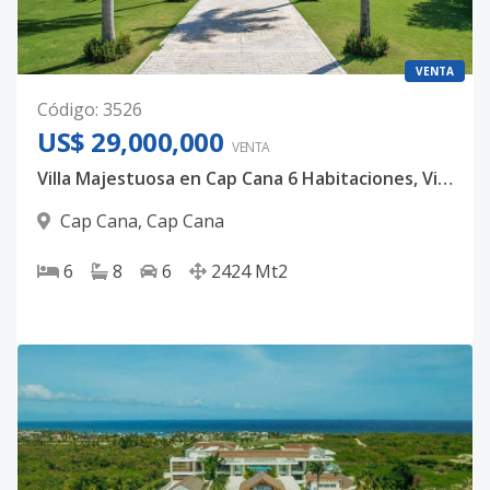
VENTA
Código
:
3526
US$ 29,000,000
VENTA
Villa Majestuosa en Cap Cana 6 Habitaciones, Vista al Mar y Golf, Punta Espada
Cap Cana
,
Cap Cana
6
8
6
2424
Mt2