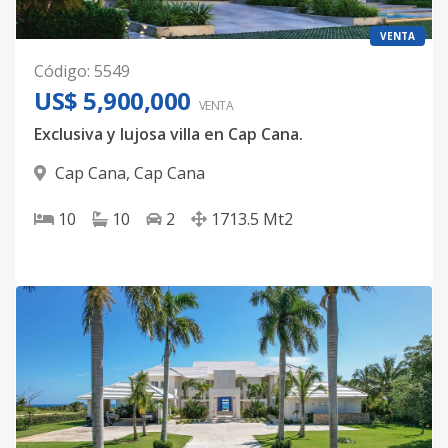
VENTA
Código
:
5549
US$ 5,900,000
VENTA
Exclusiva y lujosa villa en Cap Cana.
Cap Cana
,
Cap Cana
10
10
2
1713.5
Mt2