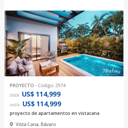
PROYECTO
-
Código
:
2974
US$ 114,999
DESDE
US$ 114,999
HASTA
proyecto de apartamentos en vistacana
Vista Cana
,
Bávaro