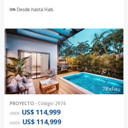
Desde
hasta
Hab.
PROYECTO
-
Código
:
2974
US$ 114,999
DESDE
US$ 114,999
HASTA