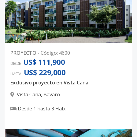
PROYECTO
-
Código
:
4600
US$ 111,900
DESDE
US$ 229,000
HASTA
Exclusivo proyecto en Vista Cana
Vista Cana
,
Bávaro
Desde
1
hasta
3
Hab.