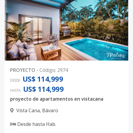
PROYECTO
-
Código
:
2974
US$ 114,999
DESDE
US$ 114,999
HASTA
proyecto de apartamentos en vistacana
Vista Cana
,
Bávaro
Desde
hasta
Hab.