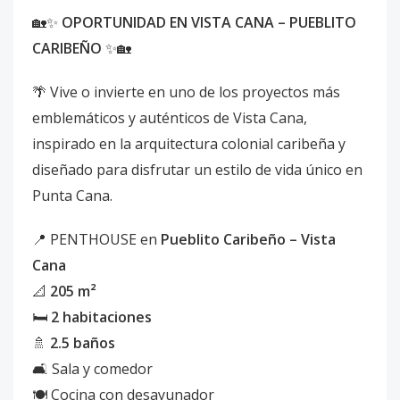
🏡✨
OPORTUNIDAD EN VISTA CANA – PUEBLITO
CARIBEÑO
✨🏡
🌴 Vive o invierte en uno de los proyectos más
emblemáticos y auténticos de Vista Cana,
inspirado en la arquitectura colonial caribeña y
diseñado para disfrutar un estilo de vida único en
Punta Cana.
📍 PENTHOUSE en
Pueblito Caribeño – Vista
Cana
📐
205 m²
🛏️
2 habitaciones
🚿
2.5 baños
🛋️ Sala y comedor
🍽️ Cocina con desayunador