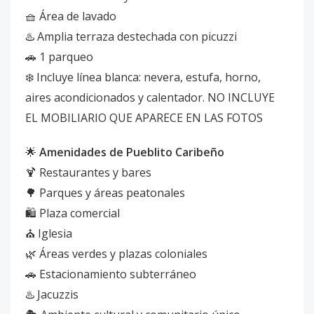
🧺 Área de lavado
♨️ Amplia terraza destechada con picuzzi
🚗 1 parqueo
❄️ Incluye línea blanca: nevera, estufa, horno,
aires acondicionados y calentador. NO INCLUYE
EL MOBILIARIO QUE APARECE EN LAS FOTOS
🌟
Amenidades de Pueblito Caribeño
🍹 Restaurantes y bares
🌳 Parques y áreas peatonales
🛍️ Plaza comercial
⛪ Iglesia
🌿 Áreas verdes y plazas coloniales
🚗 Estacionamiento subterráneo
♨️ Jacuzzis