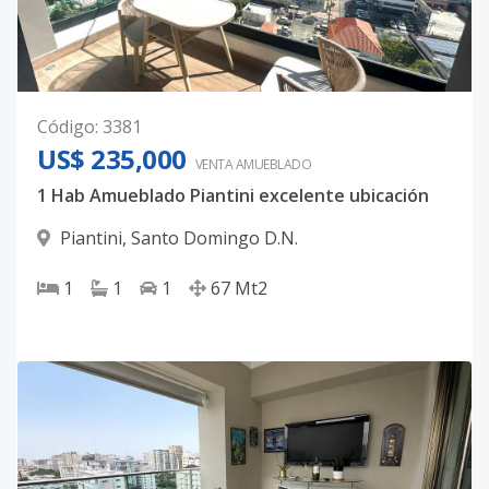
Código
:
3381
US$ 235,000
VENTA AMUEBLADO
1 Hab Amueblado Piantini excelente ubicación
Piantini
,
Santo Domingo D.N.
1
1
1
67
Mt2