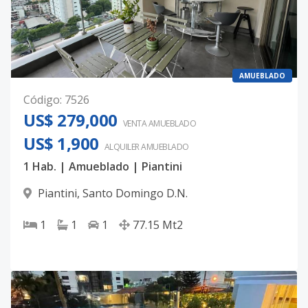
AMUEBLADO
Código
:
7526
US$ 279,000
VENTA AMUEBLADO
US$ 1,900
ALQUILER
AMUEBLADO
1 Hab. | Amueblado | Piantini
Piantini
,
Santo Domingo D.N.
1
1
1
77.15
Mt2