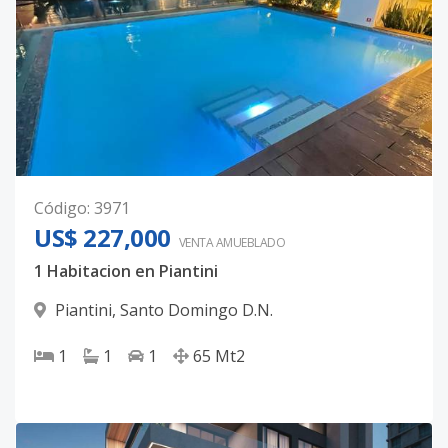
Código
:
3971
US$ 227,000
VENTA AMUEBLADO
1 Habitacion en Piantini
Piantini
,
Santo Domingo D.N.
1
1
1
65
Mt2