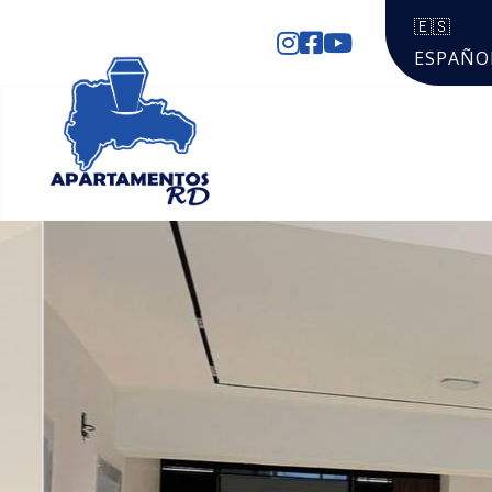
🇪🇸
ESPAÑO