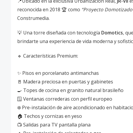
📍Ubicado en la exclusiva Urbanización Real,
JR-VII
es
reconocida en 2018 🏆 como
“Proyecto Domotizado
Construmedia.
💡 Una torre diseñada con tecnología
Domotics
, qu
brindarte una experiencia de vida moderna y sofistic
🔹 Características Premium:
✨ Pisos en porcelanato antimanchas
🚪 Madera preciosa en puertas y gabinetes
🍳 Topes de cocina en granito natural brasileño
🪟 Ventanas correderas con perfil europeo
❄️ Pre-instalación de aire acondicionado en habitaci
🏠 Techos y cornizas en yeso
📺 Salidas para TV pantalla plana