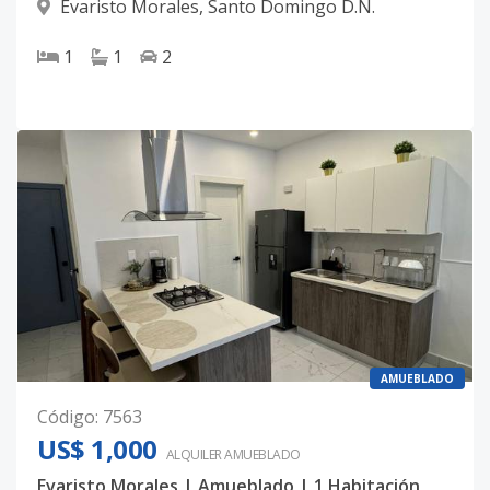
Evaristo Morales
,
Santo Domingo D.N.
1
1
2
AMUEBLADO
Código
:
7563
US$ 1,000
ALQUILER
AMUEBLADO
Evaristo Morales | Amueblado | 1 Habitación