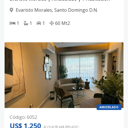
Evaristo Morales
,
Santo Domingo D.N.
1
1
1
60
Mt2
AMUEBLADO
Código
:
6052
US$ 1,250
ALQUILER
AMUEBLADO