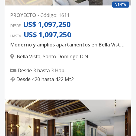
VENTA
PROYECTO
-
Código
:
1611
US$ 1,097,250
DESDE
US$ 1,097,250
HASTA
Moderno y amplios apartamentos en Bella Vista, con 3 habitaciones, 3.5 baños y 4 parqueos techados
Bella Vista
,
Santo Domingo D.N.
Desde
3
hasta
3
Hab.
Desde
420
hasta
422
Mt2