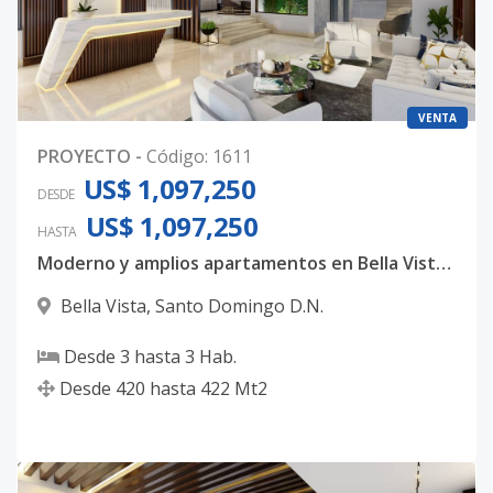
VENTA
PROYECTO
-
Código
:
1611
US$ 1,097,250
DESDE
US$ 1,097,250
HASTA
Moderno y amplios apartamentos en Bella Vista, con 3 habitaciones, 3.5 baños y 4 parqueos techados
Bella Vista
,
Santo Domingo D.N.
Desde
3
hasta
3
Hab.
Desde
420
hasta
422
Mt2