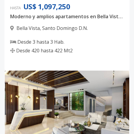
US$ 1,097,250
HASTA
Moderno y amplios apartamentos en Bella Vista, con 3 habitaciones, 3.5 baños y 4 parqueos techados
Bella Vista
,
Santo Domingo D.N.
Desde
3
hasta
3
Hab.
Desde
420
hasta
422
Mt2