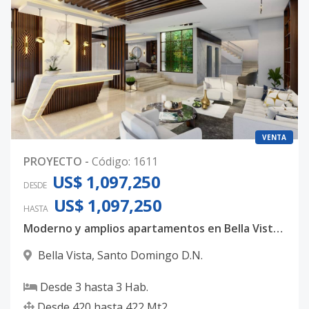
VENTA
PROYECTO
-
Código
:
1611
US$ 1,097,250
DESDE
US$ 1,097,250
HASTA
Moderno y amplios apartamentos en Bella Vista, con 3 habitaciones, 3.5 baños y 4 parqueos techados
Bella Vista
,
Santo Domingo D.N.
Desde
3
hasta
3
Hab.
Desde
420
hasta
422
Mt2