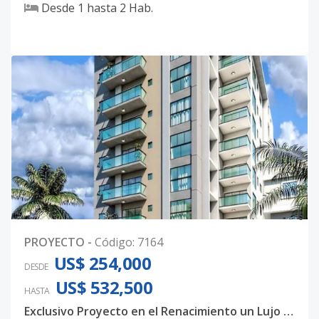
Desde
1
hasta
2
Hab.
0
PROYECTO
-
Código
:
7164
US$ 254,000
DESDE
US$ 532,500
HASTA
Exclusivo Proyecto en el Renacimiento un Lujo familiar