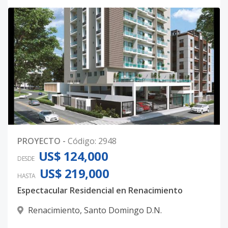
PROYECTO
-
Código
:
2948
US$ 124,000
DESDE
US$ 219,000
HASTA
Espectacular Residencial en Renacimiento
Renacimiento
,
Santo Domingo D.N.