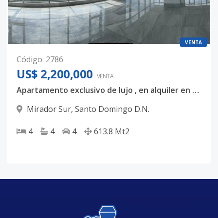
VENTA
Código
:
2786
US$ 2,200,000
VENTA
Apartamento exclusivo de lujo , en alquiler en mirador sur, Torre Anacaona 27, 4 habitaciones con sus baños USD$12,000
Mirador Sur
,
Santo Domingo D.N.
4
4
4
613.8
Mt2