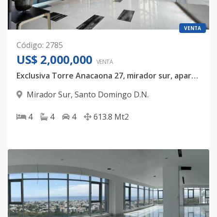
VENTA
Código
:
2785
US$ 2,000,000
VENTA
Exclusiva Torre Anacaona 27, mirador sur, apartamento en venta, piso 13 completo , 613mts, USD$ 2,200,000
Mirador Sur
,
Santo Domingo D.N.
4
4
4
613.8
Mt2