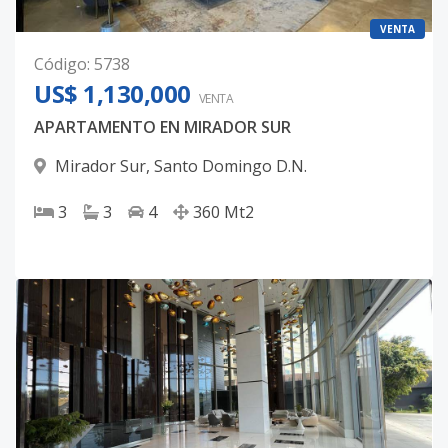
VENTA
Código
:
5738
US$ 1,130,000
VENTA
APARTAMENTO EN MIRADOR SUR
Mirador Sur
,
Santo Domingo D.N.
3
3
4
360
Mt2