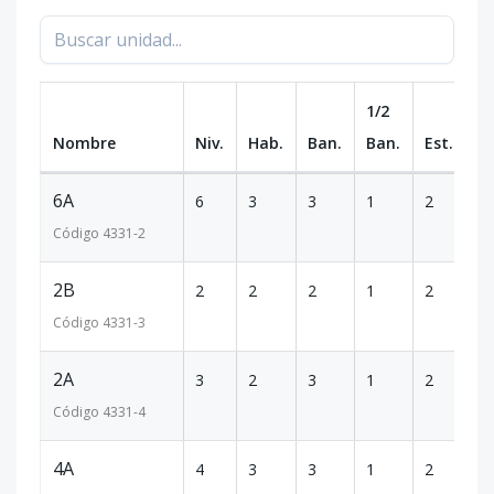
1/2
Nombre
Niv.
Hab.
Ban.
Ban.
Est.
m
6A
6
3
3
1
2
1
Código
4331
-2
2B
2
2
2
1
2
1
Código
4331
-3
2A
3
2
3
1
2
1
Código
4331
-4
4A
4
3
3
1
2
1