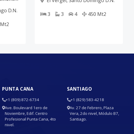
El Vergel
,
Santo Domingo D.N.
go D.N.
3
3
4
450
Mt2
Mt2
PUNTA CANA
SANTIAGO
+1 (809) 872-6734
+1 (829) 583-4218
Ave. Boulevard 1ero de
Av. 27 de Febrero, Plaza
Noviembre, Edif. Centro
Vera, 2do nivel, Módulo B7,
Profesional Punta Cana, 4to
Santiago.
nivel.