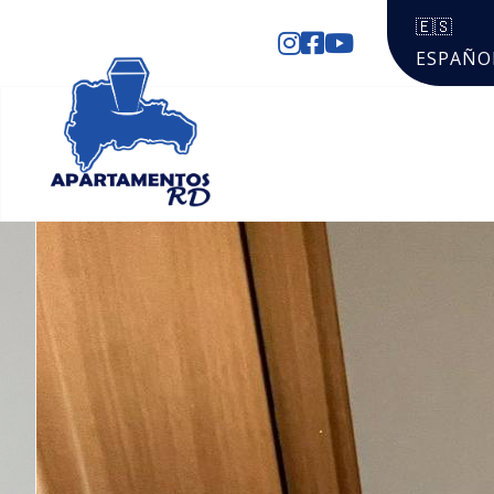
🇪🇸
ESPAÑO