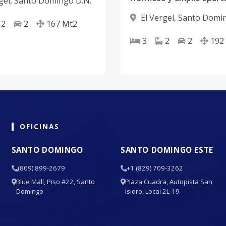
gel
,
Santo Domingo D.N.
El Vergel
,
Santo Domin
2
2
167
Mt2
3
2
2
192
OFICINAS
SANTO DOMINGO
SANTO DOMINGO ESTE
(809) 899-2679
+1 (829) 709-3262
Blue Mall, Piso #22, Santo
Plaza Cuadra, Autopista San
Domingo
Isidro, Local 2L-19