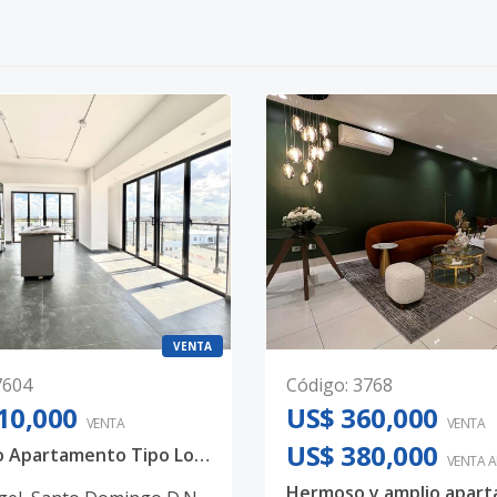
VENTA
7604
Código
:
3768
10,000
US$ 360,000
VENTA
VENTA
US$ 380,000
Hermoso Apartamento Tipo Loft en El Vergel
VENTA 