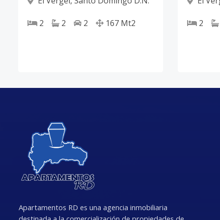
El Vergel
,
Santo Domingo D.N.
El Ver
2
2
2
167
Mt2
2
Apartamentos RD es una agencia inmobiliaria
destinada a la comercialización de propiedades de