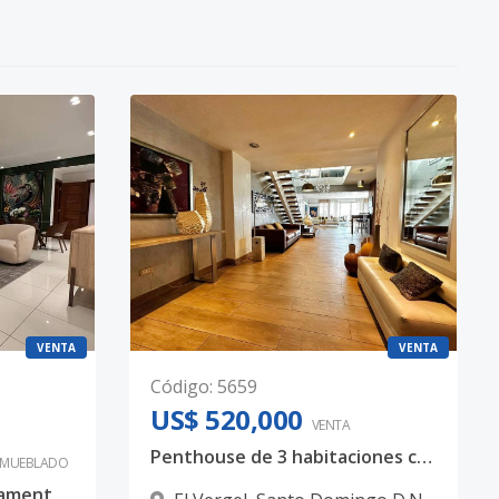
VENTA
VENTA
Código
:
5659
US$ 520,000
VENTA
Penthouse de 3 habitaciones con terraza exclusiva en el Vergel
AMUEBLADO
Hermoso y amplio apartamento en el Vergel, Santo Domingo con excelente ubicación de 3 habitaciones en $360,000