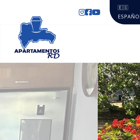
🇪🇸
ESPAÑO