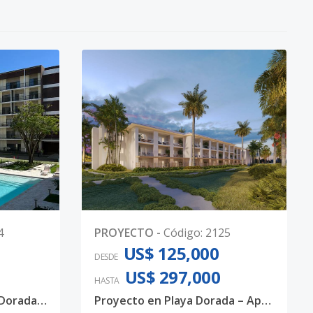
4
PROYECTO
-
Código
:
2125
US$ 125,000
DESDE
US$ 297,000
HASTA
Apartamentos en Playa Dorada- Listos y en Planos
Proyecto en Playa Dorada – Apartamentos de 1 y 2 habitaciones frente al mar