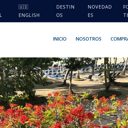
🇺🇸
DESTIN
NOVEDAD
F
L
ENGLISH
OS
ES
T
INICIO
NOSOTROS
COMPR