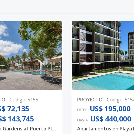
TO
-
Código
:
5155
PROYECTO
-
Código
:
515
$ 72,135
US$ 195,000
DESDE
S$ 143,745
US$ 440,000
HASTA
Proyecto Gardens at Puerto Plata Próximo a Playa Costa Dorada