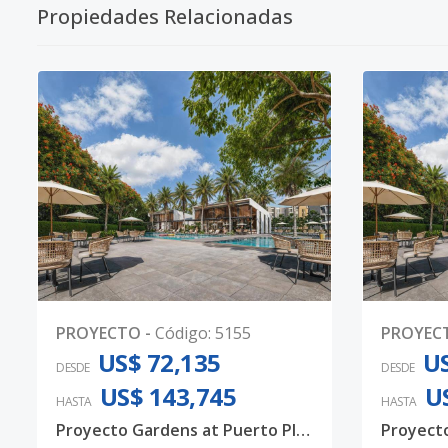
Propiedades Relacionadas
PROYECTO
-
Código
:
5155
PROYEC
US$ 72,135
US
DESDE
DESDE
US$ 143,745
U
HASTA
HASTA
Proyecto Gardens at Puerto Plata Próximo a Playa Costa Dorada