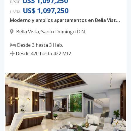
US$ 1,097,250
DESDE
US$ 1,097,250
HASTA
Moderno y amplios apartamentos en Bella Vista, con 3 habitaciones, 3.5 baños y 4 parqueos techados
Bella Vista
,
Santo Domingo D.N.
Desde
3
hasta
3
Hab.
Desde
420
hasta
422
Mt2