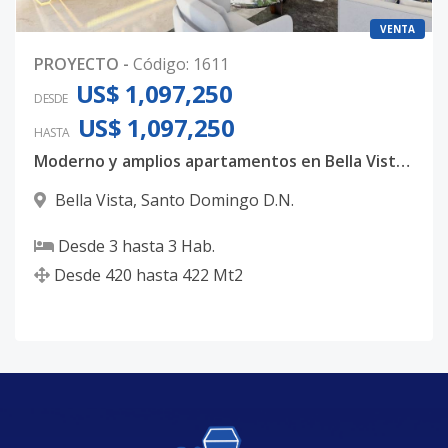
VENTA
PROYECTO
-
Código
:
1611
US$ 1,097,250
DESDE
US$ 1,097,250
HASTA
Moderno y amplios apartamentos en Bella Vista, con 3 habitaciones, 3.5 baños y 4 parqueos techados
Bella Vista
,
Santo Domingo D.N.
Desde
3
hasta
3
Hab.
Desde
420
hasta
422
Mt2