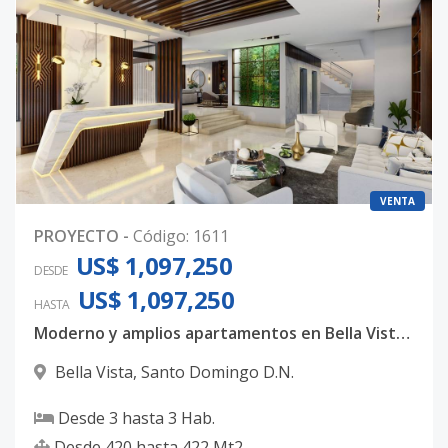
VENTA
PROYECTO
-
Código
:
1611
US$ 1,097,250
DESDE
US$ 1,097,250
HASTA
Moderno y amplios apartamentos en Bella Vista, con 3 habitaciones, 3.5 baños y 4 parqueos techados
Bella Vista
,
Santo Domingo D.N.
Desde
3
hasta
3
Hab.
Desde
420
hasta
422
Mt2