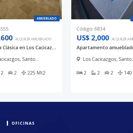
AMUEBLADO
6555
Código
:
6834
,600
US$ 2,000
ALQUILER
AMUEBLADO
ALQUILER
AM
Elegancia Clásica en Los Cacicazgos: Apartamento de 225mts con Planta Full y Mármol
acicazgos
,
Santo
Los Cacicazgos
,
Santo
 D.N.
Domingo D.N.
2
2
225
Mt2
2
2
2
140
OFICINAS