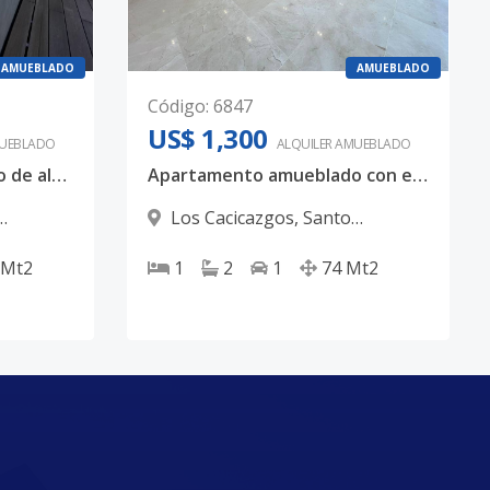
AMUEBLADO
AMUEBLADO
Código
:
6847
US$ 1,300
UEBLADO
ALQUILER
AMUEBLADO
Apartamento amueblado de alto nivel con amenidades exclusivas en Los Cacicazgos
Apartamento amueblado con excelentes amenidades en Los Cacicazgos
Los Cacicazgos
,
Santo
Domingo D.N.
Mt2
1
2
1
74
Mt2