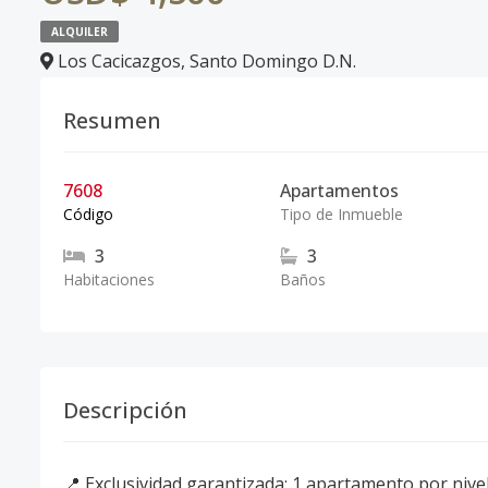
ALQUILER
Los Cacicazgos
,
Santo Domingo D.N.
Resumen
7608
Apartamentos
Código
Tipo de Inmueble
3
3
Habitaciones
Baños
Descripción
📍 Exclusividad garantizada: 1 apartamento por nive