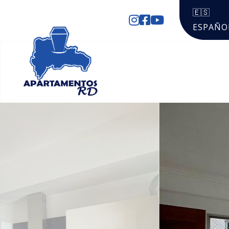
🇪🇸
ESPAÑO