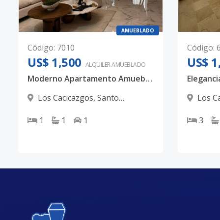
AMUEBLADO
Código
:
7010
Código
:
US$ 1,500
US$ 1
ALQUILER
AMUEBLADO
Moderno Apartamento Amueblado en Los Cacicazgos | A Pasos del Mirador Sur
Los Cacicazgos
,
Santo
Los C
Domingo D.N.
Domingo
1
1
1
3